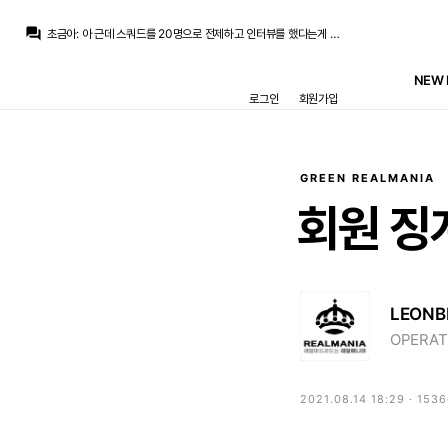
마요
:
초창기에 잘 나가는듯 하다가 몇팀을 늘 이렇게 망쳐서...
question_answer
초금아
:
아 근데 스쿼드를 20명으로 전제하고 인터뷰를 했다는게 이게 저 링크의 핵심이라고 생각하는데 저는
마요
:
이건 어떤 팀에나 늘 있었던 문제가 극복은 안됐고...
마요
:
'공격작업의 세밀함 부족', '남탓과 내로남불 시작'
NEW 
초금아
:
충분히 의구심을 가지만하죠 ㅎㅎ
로그인
회원가입
마요
:
저점으로 망할때마다, 역시 또 똑같이 망하는구나가 반복되었기에...
마요
:
제 기억은 15년전에 머물러 있고, 그 이후도 좋은 소리는 거의 못들어서...
마요
:
솔직히 무리뉴에 대해 이러쿵 저러쿵 하는게 조심스러운게
마요
:
감이 죽진 않은 모양...
마요
:
베실바를 데려온게 아마도 무리뉴 같은데..
GREEN REALMANIA
마요
:
초창기에 잘 나가는듯 하다가 몇팀을 늘 이렇게 망쳐서...
회원
징
LEONB
OPERAT
2021.08.14 18:29 · 153