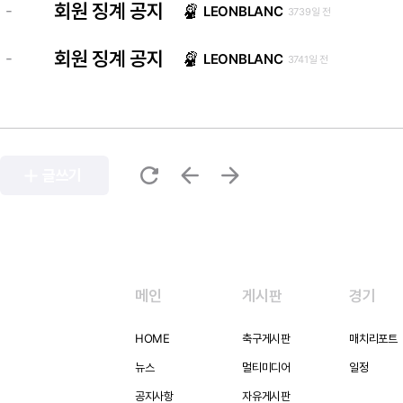
회원 징계 공지
-
LEONBLANC
3739일 전
회원 징계 공지
-
LEONBLANC
3741일 전
refresh
arrow_back
arrow_forward
add
글쓰기
메인
게시판
경기
HOME
축구게시판
매치리포트
뉴스
멀티미디어
일정
공지사항
자유게시판