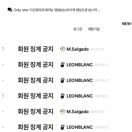
Only one
:
이적시장열리고.. 월드컵 그리고 그후 잠깐동안.... 우리팀이 디오망데한테 접근할거란 생각 자체가 없었는데 저 유니폼 뛰고 훈련하는걸 보니 참..
question_answer
Only one
:
디오망데 트레이닝 영상보는데 이게 영상으로 보니까 되게 낯서네요
Nts
:
가치 떨어지는 한이있더라도 주차박는 놈 본보기도 보여야하고
Nts
:
피타르치 써야죠 기회는 넘치다 못해 충분히 받았으니
NEW 
라그
:
지금 월드컵도 못 가고 레알에서도 방출하니마니 하는데
로그인
회원가입
라그
:
이네요
라그
:
이젠 슬슬 자기 나가리 되니까 뭔가 보여줘야 한다 마음만 앞서는 느낌이넹
라그
:
처음에는 부상으로 인한 폼 저하라고 생각했는데
No.5_Zidane
:
수비멘디는 로드리보다도 현실성이 없는데 ㅋㅋㅋ
회원 징계 공지
1
M.Salgado
3614일 전
뉴스봇
:
AS) 레알, AI 추천 수비미디 영입
Only one
:
이적시장열리고.. 월드컵 그리고 그후 잠깐동안.... 우리팀이 디오망데한테 접근할거란 생각 자체가 없었는데 저 유니폼 뛰고 훈련하는걸 보니 참..
회원 징계 공지
-
LEONBLANC
3616일 전
회원 징계 공지
-
LEONBLANC
3634일 전
회원 징계 공지
1
LEONBLANC
3687일 전
회원 징계 공지
-
M.Salgado
3690일 전
회원 징계 공지
-
LEONBLANC
3690일 전