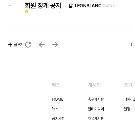
회원 징계 공지
-
LEONBLANC
238일 전
emoji_emotions
refresh
arrow_back
arrow_forward
add
글쓰기
1
메인
게시판
경기
HOME
축구게시판
매치리
뉴스
멀티미디어
일정
공지사항
자유게시판