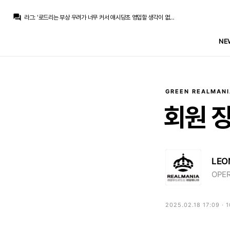
스코월드
:
30살,부상 이력 다수 -> 결국 이걸로 보는게 맞다 봅니다.
question_answer
라그
:
'로드리는 부상 우려가 너무 커서 애시당초 영입할 생각이 없었다'
초금아
:
맘먹으면 엠바고 걸고 빡세게 하는 팀인데
라그
:
'로드리를 정말정말 영입하고 싶었지만 자리가 없었다'
NE
초금아
:
여하간 마드리드가 평소에 하던 딜이 아닌거 같긴해서 대충은...맞을수도
스코월드
:
리켈메 땜에 싫어했다는건ㅋㅋ 전 그래도 페레즈가 그렇게 속좁은 사람인거 같지는 않고
라그
:
이유는 정작 못 까면서 핑계만 대면서 '아 사실 그건 아님요' 하면 퍽이나 신뢰가 가겠다..
TheWeeknd
:
씁쓸할뿐
TheWeeknd
:
페레즈가 싫다는데 뭐 어쩔도리는 없지만
라그
:
9. 페레스가 리켈메의 공약이었기 때문에 로드리를 싫어했다는 것은 사실이 아님
GREEN REALMANI
스코월드
:
30살,부상 이력 다수 -> 결국 이걸로 보는게 맞다 봅니다.
회원
LEO
OPER
2025.02.18 17:09 ·