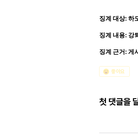
징계
대상:
하도
징계
내용:
강
징계
근거:
게
emoji_emotions
좋아요
첫 댓글을 