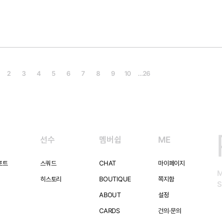
2
3
4
5
6
7
8
9
10
…
26
선수
멤버쉽
ME
포트
스쿼드
CHAT
마이페이지
히스토리
BOUTIQUE
쪽지함
S
ABOUT
설정
CARDS
건의·문의