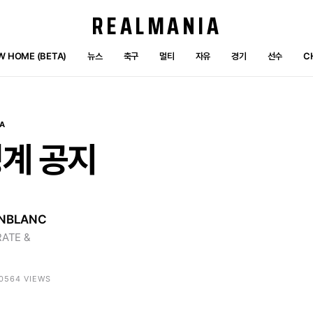
REALMANIA
W HOME (BETA)
뉴스
축구
멀티
자유
경기
선수
C
A
징계
공지
NBLANC
ATE &
 10564 VIEWS