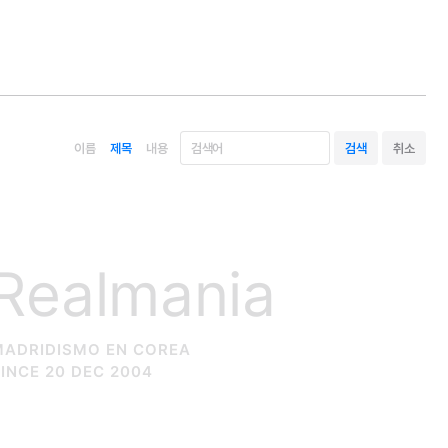
이름
제목
내용
Realmania
MADRIDISMO EN COREA
INCE 20 DEC 2004