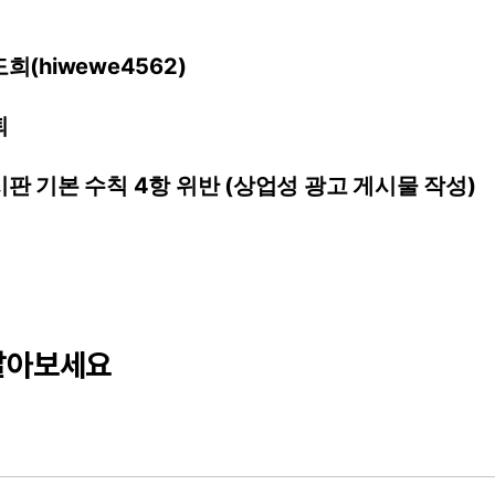
희(hiwewe4562)
퇴
시판
기본
수칙
4항
위반
(상업성
광고
게시물
작성)
달아보세요