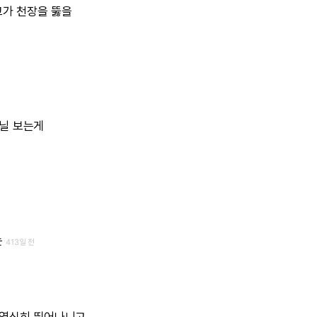
고가
천장을
뚫을
닐
보는게
는
413일 전