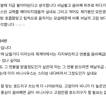
비쌀때
지금
팔아야된다고
생각합니다
비닐팔고
음바페
위주로
하다가
연스런
교체를
해야되지않을까
싶네요
그리고
적어도
제가봤던
모든경
페랑
호흡잘맞고
팀적으로
움직이는
모습때문에
비록
비닐의
고점
보
생각합니다
413일 전
울시민
견입니다
알에
남을거다
이러는데
재계약에서는
지지부진하고
연봉을
음바페급
가
있나
싶어요
도
그
연봉을
받을정도인가
싶은데
저는
그
연봉
받으려면
메날두급
는데
이미
비니시우스는
스타성
내다버려서
그정도인가
싶네요
잘
맞는
호드리구
쓰는게
더
나아보여요.
고점이야
비니가
더
높은
중심이
음바페면
굳이
비니시우스
고점만큼
호드리구가
할
필요는