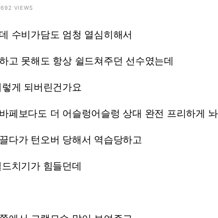
 4692 VIEWS
데
수비가담도
엄청
열심히해서
하고
못해도
항상
쉴드쳐주던
선수였는데
저렇게
되버린건가요
바페보다도
더
어슬렁어슬렁
상대
완전
프리하게
놔
끌다가
턴오버
당해서
역습당하고
쉴드치기가
힘들던데