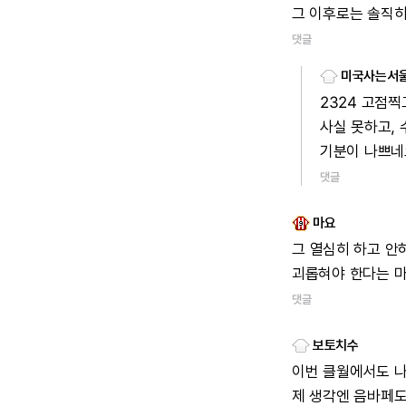
그
이후로는
솔직
댓글
미국사는서
2324
고점찍
사실
못하고,
기분이
나쁘네
댓글
마요
그
열심히
하고
안
괴롭혀야
한다는
댓글
보토치수
이번
클월에서도
제
생각엔
음바페