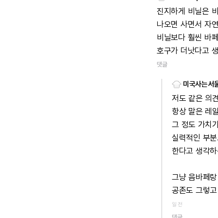
진지하게
비닐은
나오면
사면서
자
비닐보다
훨씬
바
호구가
더낫다고
댓글
미국사는서
저도
같은
의
항상
말은
레
그
정도
가치
실력적인
부분
한다고
생각하
그냥
음바페랑
공존도
그렇고
일 전
댓글