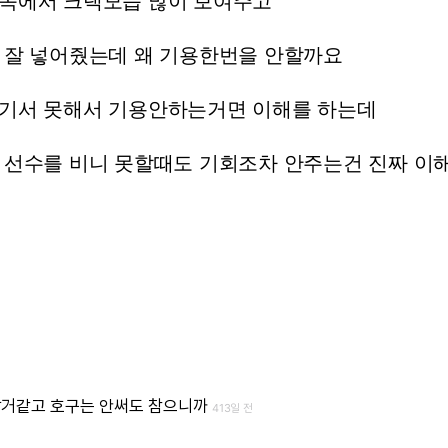
쪽에서
크랙모습
많이
보여주고
잘
넣어줬는데
왜
기용한번을
안할까요
기서
못해서
기용안하는거면
이해를
하는데
선수를
비니
못할때도
기회조차
안주는건
진짜
이
갈거같고
호구는
안써도
참으니까
413일 전