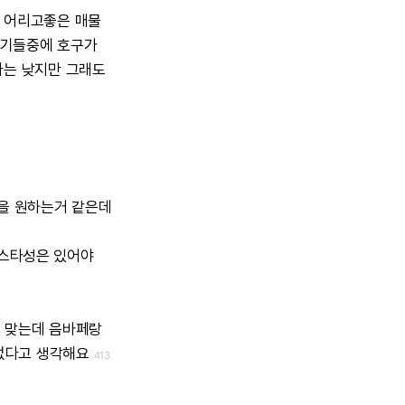
어리고좋은
매물
기들중에
호구가
다는
낮지만
그래도
을
원하는거
같은데
스타성은
있어야
건
맞는데
음바페랑
없다고
생각해요
413