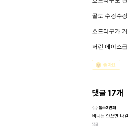
호드리구도
왼
골도
수컹수컹
호드리구가
거
저런
에이스급
emoji_emotions
좋아요
댓글 17개
챔스3연패
비니는
안쓰면
나
댓글