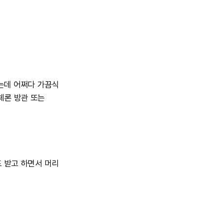
는데
어쩌다
가끔식
체론
방관
또는
도
받고
하면서
머리