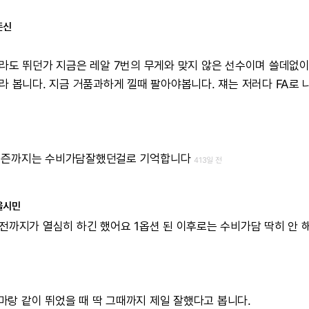
돈신
라도
뛰던가
지금은
레알
7번의
무게와
맞지
않은
선수이며
쓸데없
라
봅니다.
지금
거품과하게
낄때
팔아야봅니다.
쟤는
저러다
FA로
시즌까지는
수비가담잘했던걸로
기억합니다
413일 전
울시민
전까지가
열심히
하긴
했어요
1옵션
된
이후로는
수비가담
딱히
안
마랑
같이
뛰었을
때
딱
그때까지
제일
잘했다고
봅니다.