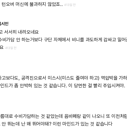
히
턴오버
머신에
불과하지
않았죠..
413일 전
울시민
고
서서히
내려오네요
수비가담
안
하는거보다
구단
자체에서
비니를
과도하게
감싸고
밀어
요
413일 전
하고보다도,
공격진으로서
미스시(미스도
줄여야
하고)
역압박을
가
마인드가
좀
안박혀
있는
것
같습니다.
이
당연한
걸
빨리
주입시켜야.
나름대로
수비가담하는
것
같았는데
음바페랑
같이
나오니
또
이전처
도
안
뛰는데
난
왜
뛰어야돼?
이런
마인드가
있는
것
같습니다