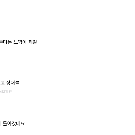
준다는
느낌이
제일
하고
상대를
413일 전
럼
돌아갔네요