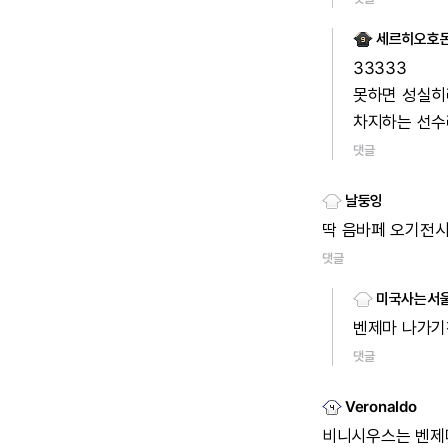
세르히오호
33333
못하면
성실히
차지하는
선수
댓글
날둥잉
딱
음바페
오기전
댓글
미국사는서
벤제마
나가기
댓글
Veronaldo
비니시우스는
벤제