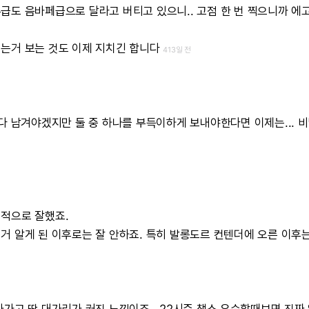
주급도
음바페급으로
달라고
버티고
있으니..
고점
한
번
찍으니까
에
되는거
보는
것도
이제
지치긴
합니다
413일 전
다
남겨야겠지만
둘
중
하나를
부득이하게
보내야한다면
이제는...
비
신적으로
잘했죠.
인거
알게
된
이후로는
잘
안하죠.
특히
발롱도르
컨텐더에
오른
이후