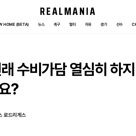
REALMANIA
W HOME (BETA)
뉴스
축구
멀티
자유
경기
선수
C
원래
수비가담
열심히
하지
요?
스 로드리게스