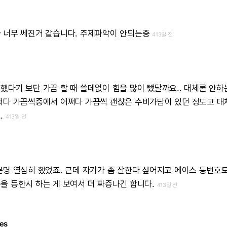
가
너무
쎄진거
같습니다.
주제파악이
안되는중
413일 전
했다기
보단
가끔
할
때
쓸데없이
힘을
많이
뺐달까요..
대체론
안하
쩌다
가끔씩중에서
어쩌다
가끔씩
괜찮은
수비가담이
있던
정도고
대
.
413일 전
분명
열심히
했었죠.
근데
자기가
좀
잘한다
싶어지고
에이스
등번호
분을
등한시
하는
게
보여서
더
짜증나긴
합니다.
413일 전
es