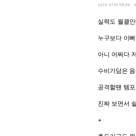
2025.07.10 08:06 ·
실력도
월클인
누구보다
이뻐
아니
어쩌다
수비가담은
음
공격할땐
템포
진짜
보면서
+