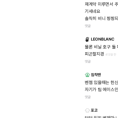
재계약
미루면서
기세네요
솔직히
비니
찡찡
댓글
LEONBLANC
물론
비닐
호구
둘
피곤할지경
413일 전
댓글
침착맨
벤젬
있을때는
헌
자기가
팀
에이스
댓글
포코