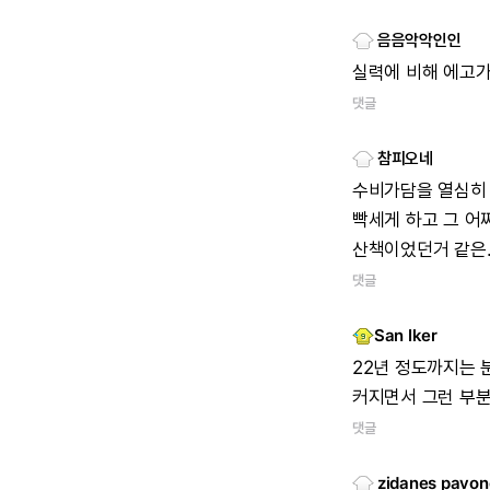
음음악악인인
실력에
비해
에고
댓글
참피오네
수비가담을
열심히
빡세게
하고
그
어
산책이었던거
같은.
댓글
San Iker
22년
정도까지는
커지면서
그런
부
댓글
zidanes pavon