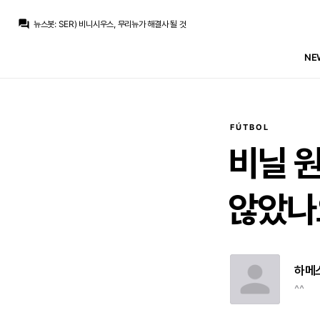
마요
:
오딧세이 스파이더맨 둘다 보신 분 둘 중 하나본다면 뭘 보는게 좋을까요.
question_answer
뉴스봇
:
SER) 비니시우스, 무리뉴가 해결사 될 것
뉴스봇
:
COPE) 로드리 영입 실패, 비니시우스 영향?
스코월드
:
오피셜) 아스날, 기마랑이스 영입
NE
닥터 둠
:
???: 요케레스랑 마르티넬리 달라고? ㅇㅋ
마르코 로이스
:
저 중 하나만 우리 주라
마르코 로이스
:
아스날은 3선은 진짜 많네
닥터 둠
:
오피셜) 기마량이스, 아스날 입단
닥터 둠
:
올슨 누님 이제 공식적으로 엄마
닥터 둠
:
저 같은 호구는 둠스데이 관련 추가한 영상 보겠다고 바보 마냥 침 질질 흘리면서 영화관 가겠죠...
FÚTBOL
마요
:
오딧세이 스파이더맨 둘다 보신 분 둘 중 하나본다면 뭘 보는게 좋을까요.
비닐
않았나
하메
^^