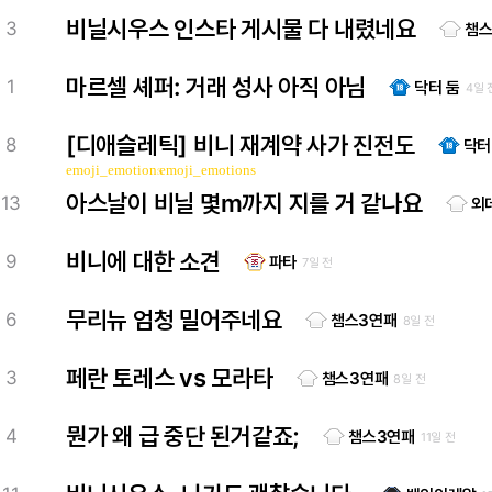
비닐시우스 인스타 게시물 다 내렸네요
3
챔스
마르셀 셰퍼: 거래 성사 아직 아님
1
닥터 둠
4일 
[디애슬레틱] 비니 재계약 사가 진전도
8
닥터
emoji_emotions
emoji_emotions
아스날이 비닐 몇m까지 지를 거 같나요
13
외
비니에 대한 소견
9
파타
7일 전
무리뉴 엄청 밀어주네요
6
챔스3연패
8일 전
페란 토레스 vs 모라타
3
챔스3연패
8일 전
뭔가 왜 급 중단 된거같죠;
4
챔스3연패
11일 전