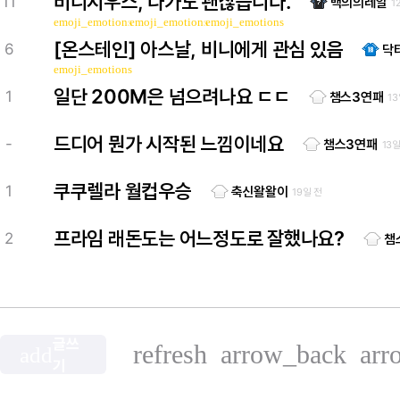
비니시우스, 나가도 괜찮습니다.
11
백의의레알
1
emoji_emotions
emoji_emotions
emoji_emotions
[온스테인] 아스날, 비니에게 관심 있음
6
닥
emoji_emotions
일단 200M은 넘으려나요 ㄷㄷ
1
챔스3연패
13
드디어 뭔가 시작된 느낌이네요
-
챔스3연패
13일
쿠쿠렐라 월컵우승
1
축신왈왈이
19일 전
프라임 래돈도는 어느정도로 잘했나요?
2
챔
글쓰
refresh
arrow_back
arr
add
기