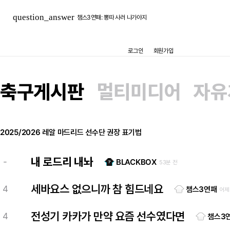
닥터 둠
:
텔레그래프) 인판티노 유에파 사무총장 시절에 말단 직원과 불륜을 한 것으로 의심
question_answer
챔스3연패
:
뽕따 사러 나가야지
Galácticos21
:
로드리 저렇게 쉽게 바르샤 간다고 뉴스 나오는거 보면 페레즈가 제대로 된 오퍼를 하긴 했나 싶네요
흰둥이
:
ㅋㅋ 무리타는 아니고 그냥 무리뉴 얘기만 나오면 현타오는 사람임
La Decimoquinta
:
흰둥이 무리타였나
로그인
회원가입
흰둥이
:
ㅋㅋ 왜 내가 고장남 ㅋㅋ 무리뉴 얘기만 나오면 원래 그럼
마르코 로이스
:
흰둥이 고장났네
TheWeeknd
:
무관이면 세시즌 연속인데 무조건이죠
마요
:
...업뎃이느리니 좋은부분도 있네
축구게시판
멀티미디어
자유
흰둥이
:
모르겠는데 페네르바체 성적이 계속 이모양이면 감독이든 선수든 갈아엎을 수밖에 없지 않나 싶은데 ㅋㅋ 근데 무리뉴도 이제 어디 가서 우승하기 쉽지 않아보임
닥터 둠
:
텔레그래프) 인판티노 유에파 사무총장 시절에 말단 직원과 불륜을 한 것으로 의심
2025/2026 레알 마드리드 선수단 권장 표기법
내 로드리 내놔
-
BLACKBOX
53분 전
세바요스 없으니까 참 힘드네요
4
챔스3연패
어제
전성기 카카가 만약 요즘 선수였다면
4
챔스3