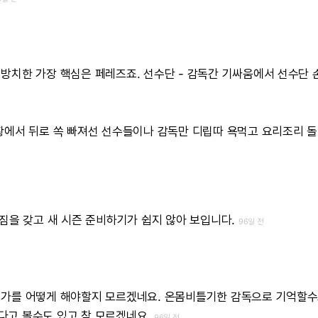
방치한
가장
핵심은
페레즈죠.
선수단
-
감독간
기싸움에서
선수단
황에서
뒤로
쏙
빠져선
선수들이나
감독만
디립따
욕먹고
요리조리
돌
짐을
갖고
새
시즌
준비하기가
쉽지
않아
보입니다.
96일 전
평가를
어떻게
해야할지
모르겠네요.
온몸비틀기한
감독으로
기억할수
다고
볼수도
있고
참
모르겠네요.
96일 전