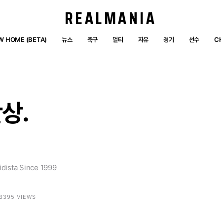
REALMANIA
W HOME (BETA)
뉴스
축구
멀티
자유
경기
선수
C
상.
dista Since 1999
 3395 VIEWS