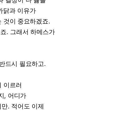
과
결정이
다
옳을
까닭과
이유가
는
것이
중요하겠죠.
죠.
그래서
하메스가
반드시
필요하고.
에
이르러
지,
어디가
만.
적어도
이제