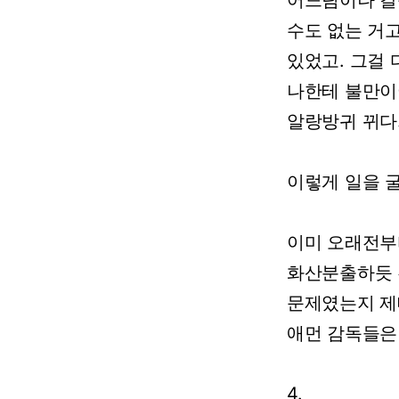
어느팀이나
갈
수도
없는
거고
있었고.
그걸
나한테
불만이
알랑방귀
뀌다
이렇게
일을
이미
오래전부
화산분출하듯
문제였는지
제
애먼
감독들은
4.