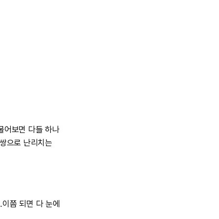
물어보면
다들
하나
쌍으로
난리치는
..이쯤
되면
다
눈에