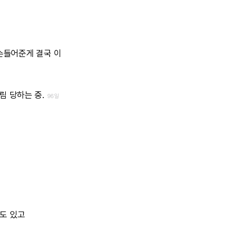
손들어준게
결국
이
림
당하는
중.
96일
도
있고