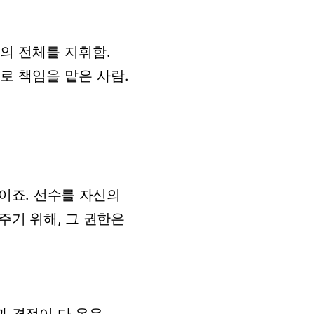
의
전체를
지휘함
.
로
책임을
맡은
사람
.
이죠.
선수를
자신의
주기
위해,
그
권한은