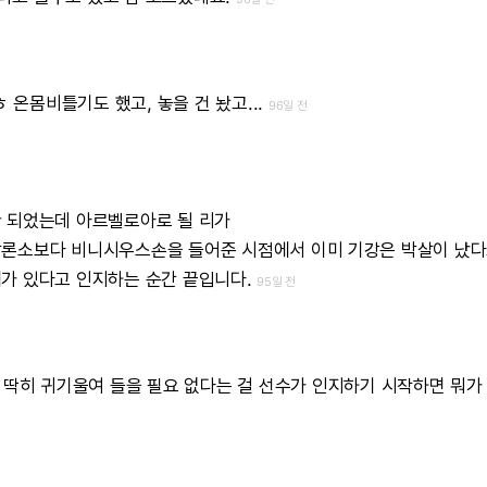
ㅎ
온몸비틀기도
했고,
놓을
건
놨고...
96일 전
a
안
되었는데
아르벨로아로
될
리가
알론소보다
비니시우스손을
들어준
시점에서
이미
기강은
박살이
났다
재가
있다고
인지하는
순간
끝입니다.
95일 전
딱히
귀기울여
들을
필요
없다는
걸
선수가
인지하기
시작하면
뭐가