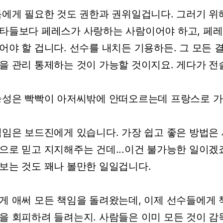
독에게
필요한
것도
권한과
권위일겁니다.
그러기
위
타들보다
페레스가
사랑하는
사람이어야
하고,
페레
어야
할
겁니다.
선수를
내치든
기용하든.
그
모든
을
관리
통제하는
것이
가능할
것이지요.
게다가
전
능성은
빡빡이
아저씨밖에
안떠오르는데
프랑스로
가
책임은
보드진에게
있습니다.
가장
쉽고
좋은
방법은
으로
믿고
지지해주는
건데...이건
불가능한
일이겠죠
보는
것도
꽤나
볼만한
일일겁니다.
게
애써
모든
책임을
돌려왔는데,
이제
선수들에게
을
회피하려
들려는지.
사람들은
이미
모든
것이
감