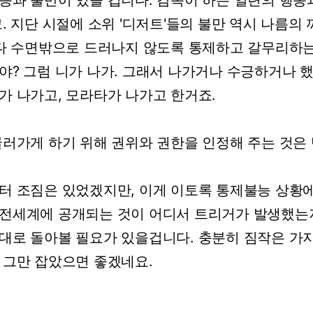
등과
불만이
있을
겁니다.
감독이
하는
일련의
행동
.
지단
시절에
소위
'디저트'들의
불만
역시
나름의
다
수면밖으로
드러나지
않도록
통제하고
갈무리하
야?
그럼
니가
나가.
그래서
나가거나
수긍하거나
했
가
나가고,
모라타가
나가고
한거죠.
굴러가게
하기
위해
권위와
권한을
인정해
주는
것은
터
조짐은
있었겠지만,
이게
이토록
통제불능
상황
전세계에
공개되는
것이
어디서
트리거가
발생했는
대로
돌아볼
필요가
있을겁니다.
충분히
짐작은
가지
그만
잡았으면
좋겠네요.