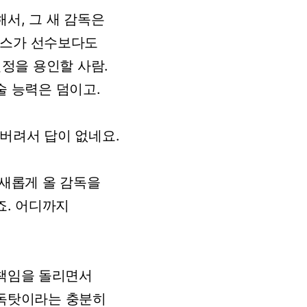
해서,
그
새
감독은
스가
선수보다도
결정을
용인할
사람.
술
능력은
덤이고.
버려서
답이
없네요.
새롭게
올
감독을
.
어디까지
책임을
돌리면서
독탓이라는
충분히