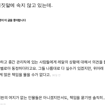
거짓말에
속지
않고
있는데.
명이 이 글을 좋아합니다
아하고
중간
관리직에
있는
사람들에게
레알의
상황에
대해서
의견을
르벨로아
동정하더라고요.
그들
나름대로
다
실수가
있겠지만,
위아래
게
많은
책임을
물을
수가
없다고.
96일 전
비판의
여지가
없는
인물들은
아니겠지만서도,
책임을
묻기엔
솔직히.
6일 전