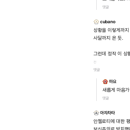
댓글
cubano
상황을
이렇게까지
사달까지
온
듯.
그런데
정작
이
상
전
댓글
마요
새롭게
마음가
댓글
아자차타
안첼로티에
대한
보신주의로
방치했