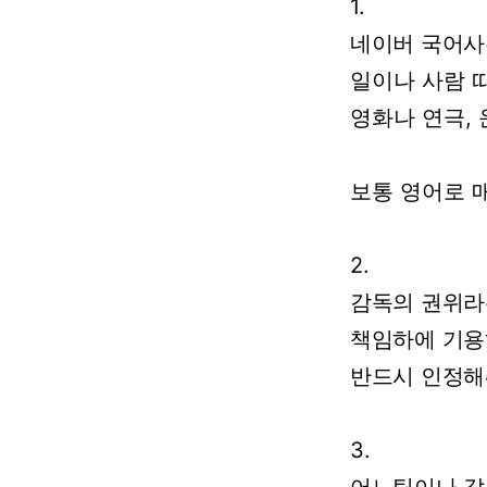
1.
네이버 국어사
일이나
사람
영화나
연극
,
보통
영어로
2.
감독의
권위라
책임하에
기용
반드시
인정해
3.