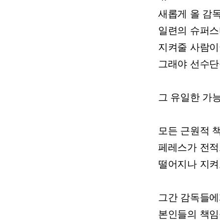
새롭게
올
감
일련의
슈퍼스
지켜줄
사람이
그래야
선수단
그
유일한
가
모든
근원적
페레스가
전적
떨어지나
지켜
그간
감독들에
본인들의
책임