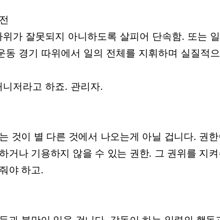
전
따위가
잘못되지
아니하도록
살피어
단속함
.
또는
일
운동
경기
따위에서
일의
전체를
지휘하며
실질적으
매니저라고
하죠.
관리자.
는
것이
별
다른
것에서
나오는게
아닐
겁니다.
권한
하거나
기용하지
않을
수
있는
권한.
그
권위를
지켜
줘야
하고.