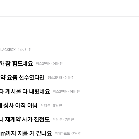
BLACKBOX · 14시간 전
까 참 힘드네요
챔스3연패 · 이틀 전
만약 요즘 선수였다면
챔스3연패 · 이틀 전
타 게시물 다 내렸네요
챔스3연패 · 이틀 전
래 성사 아직 아님
닥터 둠 · 5일 전
니 재계약 사가 진전도
닥터 둠 · 7일 전
m까지 지를 거 같나요
외데가르드 · 7일 전