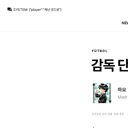
M.Salgado
:
정규 시즌 중에선 뛰어서 커트해줄거지? 그렇게 믿을게
question_answer
SYSTEM
:
{"player":"케난 코드로"}
Jude Bellingham
:
역시 레알 수비답네
Jude Bellingham
:
베실 사이드에서 그리 쉽게 벗겨지면..
NE
SYSTEM
:
{"out":"둠프리스","in":"트렌트"}
M.Salgado
:
수미로 박기엔 아쉽다
피피타
:
전개 맛있네
M.Salgado
:
발베르데는 이제 전진해줘야 빛을 보는데
SYSTEM
:
{"player":"카를로스 에스피"}
Jude Bellingham
:
볼 전개 못봤자나 하이라이트 작작 보여주라고
FÚTBOL
M.Salgado
:
정규 시즌 중에선 뛰어서 커트해줄거지? 그렇게 믿을게
감독
단
마요
Madri
2026.05.08 09:44 ·