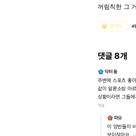
꺼림칙한
그
emoji_emotions
좋아요
4
댓글 8개
닥터 둠
주변에
스포츠
좋
같이
알론소랑
아
상황이라면
그들에
댓글
마요
이
양반들이
보이잖아요.
9