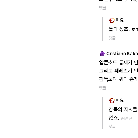
댓글
마요
둘다
겠죠.
ㅎ
댓글
Cristiano Kak
알론소도
통제가
그리고
페레즈가
감독보다
위의
존
댓글
마요
감독의
지시를
없죠.
94일 전
댓글