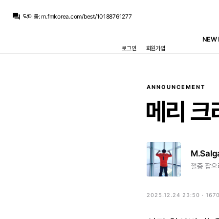
흰둥이
:
ㅋㅋㅋ 브뉴데 이게 17위임? 겨울왕국2랑 거의 비슷하다고?? 그냥 제정신이 아닌듯 ㅋㅋ
question_answer
닥터 둠
:
m.fmkorea.com/best/10188761277
닥터 둠
:
공식적으로 집계되면 17위 겨울 왕국 2(14.53억) 바로 밑
닥터 둠
:
브뉴데 흥행 에오울 컷
NEW 
맥킨
:
유니폼 고민이네요 홈 어웨이 써드 다 예뻐서
로그인
회원가입
맥킨
:
이번 시즌
닥터 둠
:
추멘은 그래도 센터백(?)이니까 그러려니 하는데
no6Redondo
:
데뷔해가 고점이었던듯합니다
마르코 로이스
:
헤나투 산체스도 20대 중반엔 축구 잘했거든요
마르코 로이스
:
큰부상도 없었고 나이도 여전히 젊은데
ANNOUNCEMENT
흰둥이
:
ㅋㅋㅋ 브뉴데 이게 17위임? 겨울왕국2랑 거의 비슷하다고?? 그냥 제정신이 아닌듯 ㅋㅋ
메리
크
M.Salg
철충 잡으려
2025.12.24 23:50 · 167