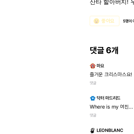
산타
할아버지!
emoji_emotions
좋아요
5명이 
댓글 6개
마요
즐거운
크리스마스요!
댓글
닥터 마드리드
Where
is
my
여친...
댓글
LEONBLANC