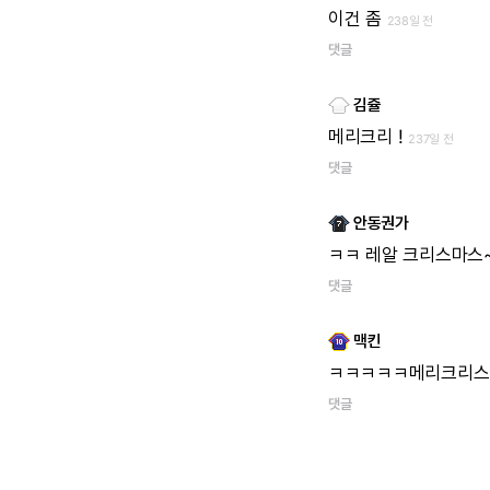
이건
좀
238일 전
댓글
김쥴
메리크리
!
237일 전
댓글
안동권가
ㅋㅋ
레알
크리스마스
댓글
맥킨
ㅋㅋㅋㅋㅋ메리크리스
댓글