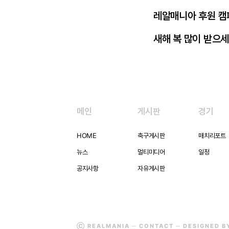
레알매니아 후원 캠
새해 복 많이 받으세
메인
게시판
경기
HOME
축구게시판
매치리포트
뉴스
멀티미디어
일정
공지사항
자유게시판
Ⓒ REALMANIA ─
CONTACT
─ DESIGNED 