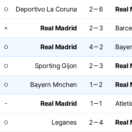
Deportivo La Coruna
2－6
Real 
radio_button_unchecked
Real Madrid
2－3
Barce
close
Real Madrid
4－2
Baye
radio_button_unchecked
Sporting Gijon
2－3
Real 
radio_button_unchecked
Bayern Mnchen
1－2
Real 
radio_button_unchecked
Real Madrid
1－1
Atlet
remove
Leganes
2－4
Real 
radio_button_unchecked