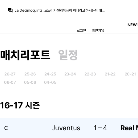
Galactico
:
그래도 코나테는 아놀드랑 조합이 괜찮은 점이 장점이죠뭐
question_answer
La Decimoquinta
:
로드리가 밀리탕급이 아니라고 하시는데 레알 2년 무관찍을동안 밀리탕 플레잉타임 > 로드리 플레잉타임이라니까요
베르스타펜
:
지난 일을 교훈 삼아 행동하면 좋은 게 맞지만, 리스크를 안고 투자 하는 것도 경영에 있어서 필요한 행동이에요. 아자르가 극단적인 사례라서 그렇지 앞으로 매번 부상 걱정할거면 어떤 선수를 사야하나요 부상까지 파악하고 실력 검증까지 하면 디오망데처럼 140m 주고 사야하는데
Galactico
:
솔직히 페레즈가 fa쌀먹 하려다가 놓친거라봄
NEW 
La Decimoquinta
:
코나테는 부상이슈보다 축구를 못하는게 문제고. 그리고 코나테도 찬반여론이 갈립니다
로그인
회원가입
Galactico
:
문재는 이제 나이가 30대에 큰 수술을 하고 복귀한 선수라
Pio
:
로드리도 밀리탕급은 아니에요.
Galactico
:
시즌 30경기는 뜁니다 그래덩
La Decimoquinta
:
걔들은 영입하기전 부상기록이 그렇게 심하지 않으니까 건강에 크게 문제가 있을거란 생각을 안한거겠죠
매치리포트
일정
Galactico
:
코나태가 좀 유리긴 해도 밀리탕 급은 아니에요
Galactico
:
그래도 코나테는 아놀드랑 조합이 괜찮은 점이 장점이죠뭐
26-27
25-26
24-25
23-24
22-23
21-22
20-21
06-07
05-06
04-05
16-17 시즌
Juventus
1－4
Real 
radio_button_unchecked