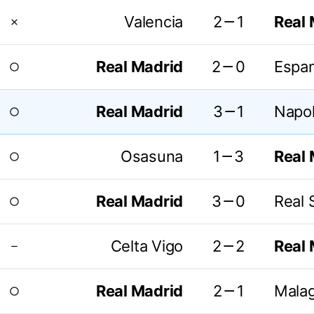
Valencia
2－1
Real 
close
Real Madrid
2－0
Espan
radio_button_unchecked
Real Madrid
3－1
Napol
radio_button_unchecked
Osasuna
1－3
Real 
radio_button_unchecked
Real Madrid
3－0
Real 
radio_button_unchecked
Celta Vigo
2－2
Real 
remove
Real Madrid
2－1
Mala
radio_button_unchecked