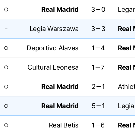
Real Madrid
3－0
Lega
radio_button_unchecked
Legia Warszawa
3－3
Real 
remove
Deportivo Alaves
1－4
Real 
radio_button_unchecked
Cultural Leonesa
1－7
Real 
radio_button_unchecked
Real Madrid
2－1
Athle
radio_button_unchecked
Real Madrid
5－1
Legi
radio_button_unchecked
Real Betis
1－6
Real 
radio_button_unchecked