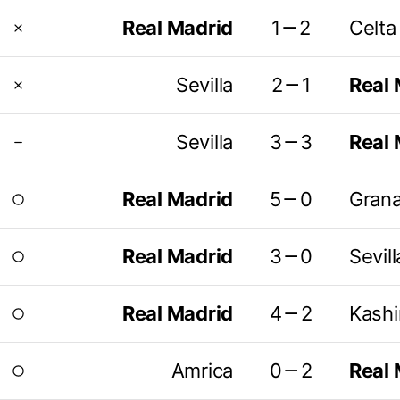
Real Madrid
1－2
Celta
close
Sevilla
2－1
Real 
close
Sevilla
3－3
Real 
remove
Real Madrid
5－0
Gran
radio_button_unchecked
Real Madrid
3－0
Sevill
radio_button_unchecked
Real Madrid
4－2
Kashi
radio_button_unchecked
Amrica
0－2
Real 
radio_button_unchecked