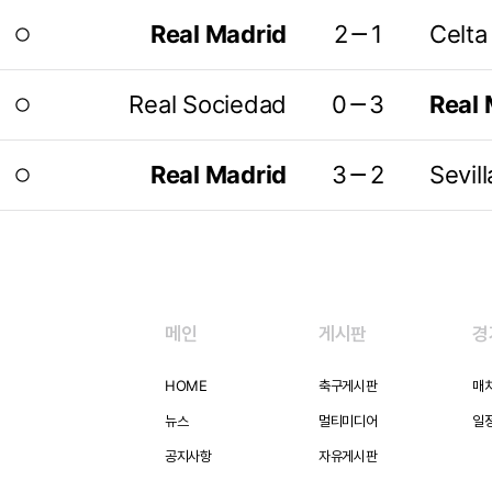
Real Madrid
2－1
Celta
radio_button_unchecked
Real Sociedad
0－3
Real 
radio_button_unchecked
Real Madrid
3－2
Sevill
radio_button_unchecked
메인
게시판
경
HOME
축구게시판
매
뉴스
멀티미디어
일
공지사항
자유게시판