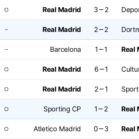
Real Madrid
3－2
Depor
radio_button_unchecked
Real Madrid
2－2
Dort
remove
Barcelona
1－1
Real 
remove
Real Madrid
6－1
Cultu
radio_button_unchecked
Real Madrid
2－1
Sport
radio_button_unchecked
Sporting CP
1－2
Real 
radio_button_unchecked
Atletico Madrid
0－3
Real 
radio_button_unchecked