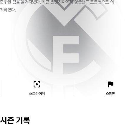
중위권 팀을 옮겨다녔다. 최근 발렌시아에서 잉글랜드 토튼햄으로 이
적하였다.
filter_center_focus
flag
스트라이커
스페인
시즌 기록