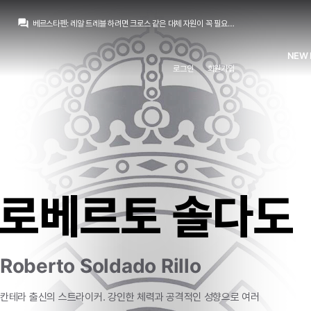
question_answer
베르스타펜
:
레알 트레블 하려면 크로스 같은 대체 자원이 꼭 필요하고
베르스타펜
:
그런의미로 다음 월드컵 전에 트레블 한 번 하길 바라는건데
La Decimoquinta
:
맨시티가 그거 이상 아니면 안팔겠다고 뻐기면 결국 로드리는 FA로 나오겠죠
NEW 
아자차타
:
수비문제면 로드리가 더 낫지않나요.
로그인
회원가입
La Decimoquinta
:
레알이나 바르샤나 로드리에게 최대로 원금 60M 또는 옵션 잔뜩 붙여서 70M까지가 맥시멈일거라 보고
아자차타
:
근데 옆동네 리그야 항상잘하고 챔스가 문젠데
베르스타펜
:
스페인 본국에서 월드컵 하는데 레알 선수도 없는 상황이면… 와
베르스타펜
:
그런 일이 진짜로 터진다면 앞으로 20년은 레알은 쩌리되는겁니다
베르스타펜
:
그래서 바르샤도 맨시티가 80m 이상 부르면 안살수도있다고 봅니다
강망고
:
10년 스페인 국대 주축이 바르샤였고 이번 월드컵도 전부는 아니지만 바르샤 선수들이 주축이었고 다음 월드컵도 스페인에서 열리는만큼 월드컵 더블+바르샤 트레블에 일조하면 스페인+바르샤 레전드로 남을 수 있기에 로드리가 바르샤 안갈 이유가 없어보여요.
로베르토 솔다도
Roberto Soldado Rillo
칸테라 출신의 스트라이커. 강인한 체력과 공격적인 성향으로 여러