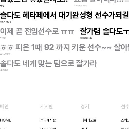
태연
Canteranos
솔다도 헤타페에서 대기완성형 선수가되길
No.7 라주장
이제 곧 전임선수로 ㅠㅠ
잘가렴 솔다도
박형준
D.Berbatov
ㅎㅎ 피온 1때 92 까지 키운 선수~~ 살
로니만쉐잇
솔다도 네게 맞는 팀으로 잘가라
새끼기린
메인
게시판
경기
선
HOME
축구게시판
매치리포트
스쿼