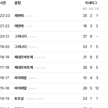
시즌
클럽
국내리그
출장
득점
도움
22-23
레반테
25
2
1
Levante
21-22
레반테
18
3
2
Levante
20-21
그라나다
27
9
-
Granada
19-20
그라나다
33
7
5
Granada
18-19
페네르바흐체
21
6
5
Fenerbahçe
17-18
페네르바흐체
26
9
5
Fenerbahçe
16-17
비야레알
10
4
3
Villarreal
15-16
비야레알
28
5
12
Villarreal
14-15
토트넘
24
1
1
Tottenham Hotspur