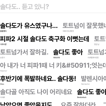
솔다도가 유스였구나...
토트넘이 잘못했
올올챙이
어메이징상철맨
피파2 시절 솔다도 축구화 이뻣는데
토트
카프리콘
벤금님
토트넘가서 잘하길.
솔다도 좋아
토트넘
송중기
라데시마
마르셀로와엔조
아 내가 너 피파1때 너 키&#50911;엇
Neymar
후반기에 폭발하네요.. 솔다동!
발렌시아에
Dios
Nietzsche
솔다골 아직도 나이 어리네요
솔다도 좋
이에로
Beelzebub
남았으면 좋았을지도..
요즘 잘하더라...