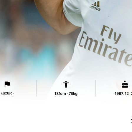
flag
accessibility
cake
세르비아
181cm · 79kg
1997. 12. 