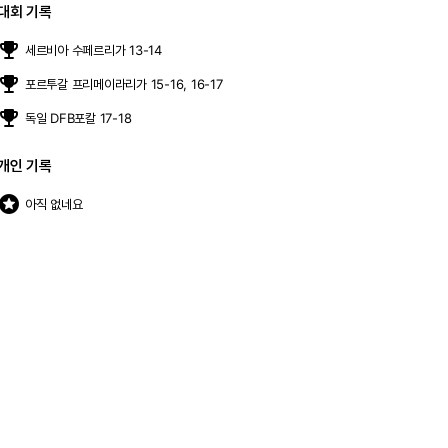
대회 기록
moji_events
세르비아 수페르리가 13-14
moji_events
포르투갈 프리메이라리가 15-16, 16-17
moji_events
독일 DFB포칼 17-18
개인 기록
stars
아직 없네요