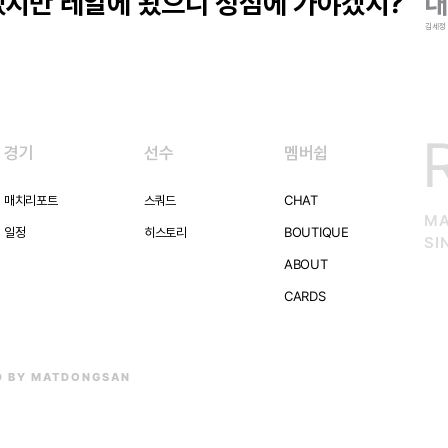
겠지만 레알에 왔으니 정점에 가야겠지?
내
김세정
경기
선수
멤버쉽
매치리포트
스쿼드
CHAT
MA
일정
히스토리
BOUTIQUE
SI
ABOUT
CARDS
D BY MATDONGSAN