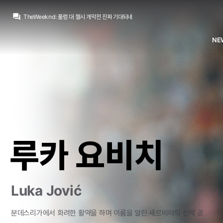
question_answer
TheWeeknd
:
풀럼 대 첼시 개막전 진짜 기대되네
TheWeeknd
:
풀럼에서 동창회..ㅋㅋㅋ
마르코 로이스
:
풀럼 고등학교 보내죠
NE
닥터 둠
:
라몬) 락네이션은 엔드릭 피엘 임대 작업 중
Iker_Casillas
:
돈이 궁한 구단도 아니고 단순 존심 때문은 아닌..
Iker_Casillas
:
시티 입장에선 잔류가 우선이고 아니더라도 싼 값에 푸느니 FA 감수하고 1년 쓰는게 낫겠져
San Iker
:
그래서 로드리 이적료를 세게 부르는 것일테고
San Iker
:
맨시티 입장에선 미드필더를 너무 한번에 다 바꾸는 셈이라 중심을 잡아줄 선수는 한명 정도는 있긴 해야죠
아자차타
:
자존심때문에 안고죽으면 사실 지네만 손해.
아자차타
:
근데 시티입장에서도 한푼이라도받고 그돈 세대교체하는게 현명하긴하죠
루카 요비치
Luka Jović
분데스리가에서 화려한 활약을 하며 이름을 알린 세르비아의 신예 공