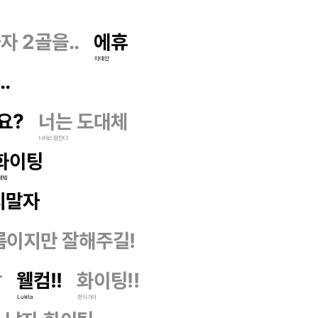
자 2골을..
에휴
지데인
.
요?
너는 도대체
나바스잘한다
화이팅
데빜
지말자
름이지만 잘해주길!
당
웰컴!!
화이팅!!
Lukita
갠지가이