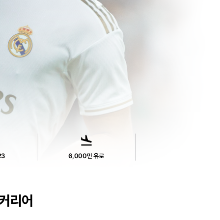
flight_land
23
6,000만 유로
커리어