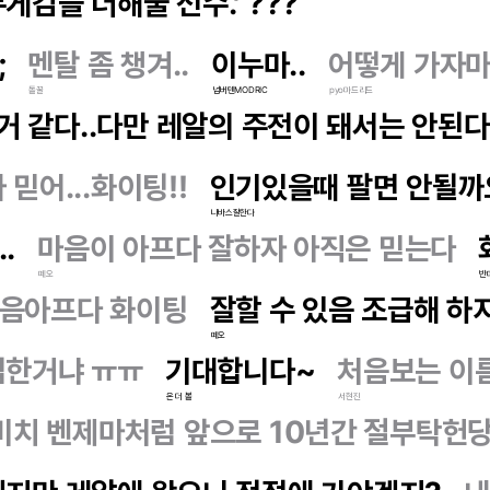
감을 더해줄 선수.' ???
;
멘탈 좀 챙겨..
이누마..
어떻게 가자마
돌꿀
넘버텐MODRIC
pyo마드리드
 같다..다만 레알의 주전이 돼서는 안된다.
믿어...화이팅!!
인기있을때 팔면 안될까
나바스잘한다
.
마음이 아프다 잘하자 아직은 믿는다
떼오
반
마음아프다 화이팅
잘할 수 있음 조급해 하
떼오
입한거냐 ㅠㅠ
기대합니다~
처음보는 이
온 더 볼
서현진
비치 벤제마처럼 앞으로 10년간 절부탁헌