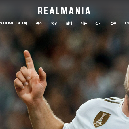
REALMANIA
W HOME (BETA)
뉴스
축구
멀티
자유
경기
선수
C