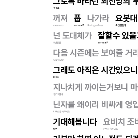
그토록 바라던 최전방의 무게
쿠쿠루
꺼져
풉
나가라
요봇대
casemiro
sonreal7
Rodrygo Goes
축신왈왈이
넌 도대체가
잘할수 있을거
9번왈왈
sonreal7
다음 시즌에는 보여줄 거라 
CAPTAIN4
그래도 아직은 시간있으니.
배수지
지나치게 까이는거보니 
챔스5연패
닌자를 왜이리 비싸게 영
나바스좀사주세요
기대해봅니다
요비치 조
태연
천방지축라모스