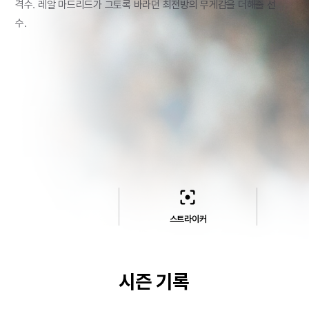
격수. 레알 마드리드가 그토록 바라던 최전방의 무게감을 더해줄 선
수.
filter_center_focus
스트라이커
시즌 기록