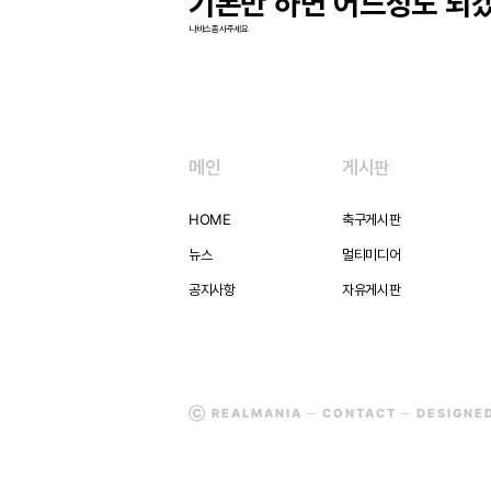
기본만 하면 어느정도 되
나바스좀사주세요
메인
게시판
HOME
축구게시판
뉴스
멀티미디어
공지사항
자유게시판
Ⓒ REALMANIA ─
CONTACT
─ DESIGNE