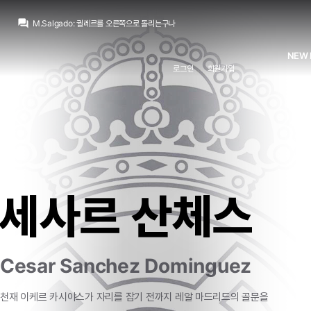
question_answer
M.Salgado
:
귈레르를 오른쪽으로 돌리는구나
SYSTEM
:
{"out":"엔드릭","in":"세스테로"}
M.Salgado
:
입금되어서 열심히 하나
NEW 
닥터 둠
:
귈러의 각성은 새로운 영입
로그인
회원가입
M.Salgado
:
무느님 눈에 들려고 수비도 열심히 하네
태풍남자
:
훨 간지나네
태풍남자
:
비니는 못생긴 축구선수에서 할렘 갱스터가됐네
Jude Bellingham
:
비니 왜이리 패스 잘 내줘.. 왜그래
M.Salgado
:
정규 시즌 중에선 뛰어서 커트해줄거지? 그렇게 믿을게
SYSTEM
:
{"player":"케난 코드로"}
세사르 산체스
Cesar Sanchez Dominguez
천재 이케르 카시야스가 자리를 잡기 전까지 레알 마드리드의 골문을