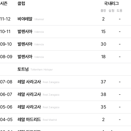
시즌
클럽
국내리그
출장
실점
도움
11-12
비야레알
2
-
Villarreal
10-11
발렌시아
15
-
Valencia
09-10
발렌시아
30
-
Valencia
08-09
발렌시아
18
-
Valencia
토트넘
Tottenham Hotspur
07-08
레알 사라고사
37
-
Real Zaragoza
06-07
레알 사라고사
38
-
Real Zaragoza
05-06
레알 사라고사
35
-
Real Zaragoza
04-05
레알 마드리드
2
-
Real Madrid