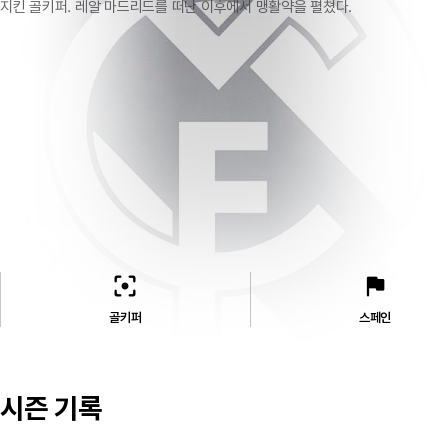
지킨 골키퍼. 레알 마드리드를 떠난 이후에서 맹활약을 펼쳤다.
filter_center_focus
flag
골키퍼
스페인
시즌 기록