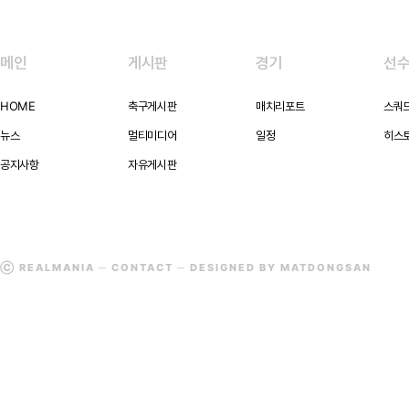
메인
게시판
경기
선
HOME
축구게시판
매치리포트
스쿼
뉴스
멀티미디어
일정
히스
공지사항
자유게시판
Ⓒ REALMANIA ─
CONTACT
─ DESIGNED BY MATDONGSAN