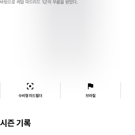
바탕으로 레알 마드리드 1군의 부름을 받았다.
filter_center_focus
flag
수비형 미드필더
브라질
시즌 기록