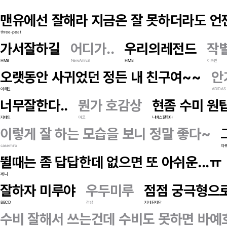
맨유에선 잘해라 지금은 잘 못하더라도 언
three-peat
가서잘하길
어디가..
우리의레전드
작별
HM8
NewArrival
HM8
이해빈
오랫동안 사귀었던 정든 내 친구여~~
안
이해빈
ADlDAS
너무잘한다..
뭔가 호감상
현좀 수미 원탑
지데인
마코
나바스잘한다
이렇게 잘 하는 모습을 보니 정말 좋다~
casemiro
지
뛸때는 좀 답답한데 없으면 또 아쉬운...ㅠ
제니
잘하자 미루야
우두미루
점점 궁극형으
BBCD
전뱀
지네딘지단
수비 잘해서 쓰는건데 수비도 못하면 바예호