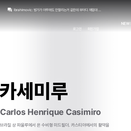
question_answer
Ibrahimovic
:
빙가가 아무래도 안팔리는거 같은데 부아디 재임대 보내놓고 빙가 1년만 더 가면 안될려나요 ㅎㅎ 우리 팀 정도면 보드진 의지만 있으면 노려 볼법 한데 아쉽네요
스코월드
:
이미 시티쪽으로 많이 기울어진 상황이기도 하구요
스코월드
:
부아디는 아직 덜 여물긴 했습니다. 해도 릴에서 1년 재임대 요구할게 뻔해서
NEW 
Ibrahimovic
:
우리팀은 릴 부아디랑은 링크 아예 없나요? 솔직히 저는 늙은 선수 내키지 않습니다 로드리 정도 나이랑 혹사면 아무리 월클이라도 언제 기량저하가 와도 이상하지 않다고 생각해서요 에시앙이나 캉테가 그랬었으니
로그인
회원가입
닥터 둠
:
박스 오피스 기록 뒤져보는데 어떻게 2016년 슈퍼히어로 영화들에는 갓과 JOAT 함께 있는지...
흰둥이
:
무리뉴 또 스쿼드 얘기네 ㅋㅋ 페네르바체에서도 20인 맞춘다니 성격 못버림
뉴스봇
:
MARCA) 무리뉴, 20인 스쿼드 구상
마르코 로이스
:
어... 이거 어디서 많이 보던...
마르코 로이스
:
[오피셜 성명문] FIFA: 현재 우리를 음해하는 세력이 있다
챔스3연패
:
에스피면 귈공미도 괜찮겠군요
카세미루
Carlos Henrique Casimiro
브라질 상 파울루에서 온 수비형 미드필더. 카스티야에서의 활약을