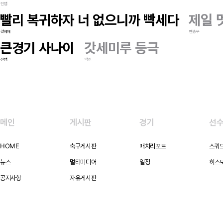
전뱀
빨리 복귀하자 너 없으니까 빡세다
제일 
갓베매
벤총무
큰경기 사나이
갓세미루 등극
전뱀
맥킨
메인
게시판
경기
선
HOME
축구게시판
매치리포트
스쿼
뉴스
멀티미디어
일정
히스
공지사항
자유게시판