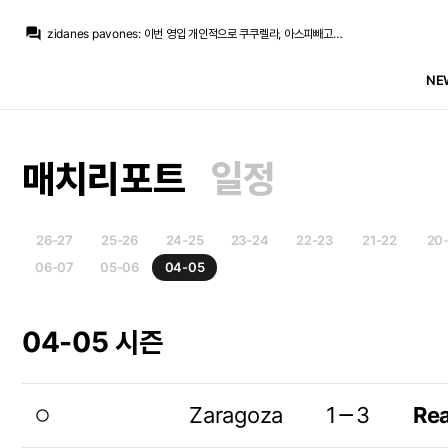
question_answer
zidanes pavones
:
이번 영입 개인적으로 쿠쿠렐라, 아스피빼고는 굳이 얘였어야했나? 싶은 영입뿐이네요
Iker_Casillas
:
저러다 팀 협상에서 파토나고 FA엔딩이 될 수도 있고요
Iker_Casillas
:
바르샤가 우리만큼 여유있진않은데 쟤넨 몇 번이나 도박을 했던 애들이니..
NE
zidanes pavones
:
이야ㅋㅋㅋㅋ 바르사한테 중원 탈탈털리고 또 엘클전패 보이네ㅋㅋㅋㅋ
Iker_Casillas
:
딱히 데려올 적극성은 크게 없고 올려면 와라 배짱부리다가 다른데 가는
Iker_Casillas
:
요로랑 폰지때랑 비슷한거죠,, 우리가 갑 아님? 배짱부리다
Jude Bellingham
:
레알만 바라보며 기다려줄거라 생각한거죠
Jude Bellingham
:
어차피 로드리한테 큰돈 안쓰려고 천천히 느긋하게 진행하려 했더군요
매치리포트
일정
Iker_Casillas
:
레알 관련 채널에선 죄다 로드리 데려오라고 시위중이죠.. 자업자득
Iker_Casillas
:
인스타뿐 아니라 유튜브 트위터
26-27
25-26
24-25
23-24
22-23
21-22
20
06-07
05-06
04-05
04-05 시즌
Zaragoza
1－3
Rea
radio_button_unchecked