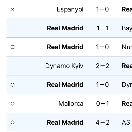
Espanyol
1－0
Rea
close
Real Madrid
1－1
Bay
remove
Real Madrid
1－0
Nu
radio_button_unchecked
Dynamo Kyiv
2－2
Rea
remove
Real Madrid
1－0
Dy
radio_button_unchecked
Mallorca
0－1
Rea
radio_button_unchecked
Real Madrid
4－2
AS
radio_button_unchecked