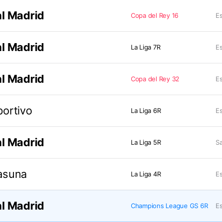
l Madrid
Copa del Rey 16
Es
l Madrid
La Liga 7R
Es
l Madrid
Copa del Rey 32
Es
ortivo
La Liga 6R
Es
l Madrid
La Liga 5R
Sa
asuna
La Liga 4R
Es
l Madrid
Champions League GS 6R
Es