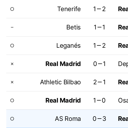
Tenerife
1－2
Rea
radio_button_unchecked
Betis
1－1
Rea
remove
Leganés
1－2
Rea
radio_button_unchecked
Real Madrid
0－1
Dep
close
Athletic Bilbao
2－1
Rea
close
Real Madrid
1－0
Os
radio_button_unchecked
AS Roma
0－3
Rea
radio_button_unchecked