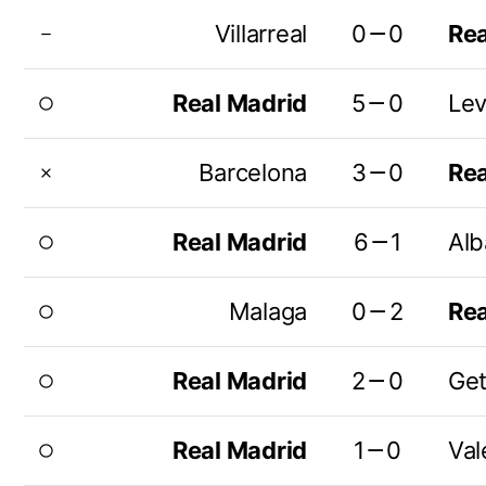
Villarreal
0－0
Rea
remove
Real Madrid
5－0
Lev
radio_button_unchecked
Barcelona
3－0
Rea
close
Real Madrid
6－1
Alb
radio_button_unchecked
Malaga
0－2
Rea
radio_button_unchecked
Real Madrid
2－0
Get
radio_button_unchecked
Real Madrid
1－0
Val
radio_button_unchecked