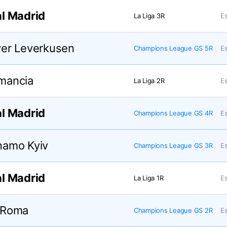
l Madrid
La Liga 3R
Es
er Leverkusen
Champions League GS 5R
Es
mancia
La Liga 2R
Es
l Madrid
Champions League GS 4R
Es
namo Kyiv
Champions League GS 3R
Es
l Madrid
La Liga 1R
Es
 Roma
Champions League GS 2R
Es