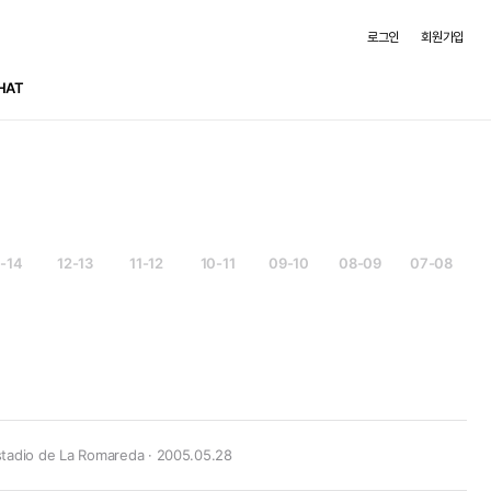
로그인
회원가입
HAT
3-14
12-13
11-12
10-11
09-10
08-09
07-08
tadio de La Romareda · 2005.05.28