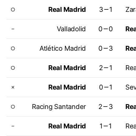
Real Madrid
3－1
Za
radio_button_unchecked
Valladolid
0－0
Rea
remove
Atlético Madrid
0－3
Rea
radio_button_unchecked
Real Madrid
2－1
Rea
radio_button_unchecked
Real Madrid
0－1
Sev
close
Racing Santander
2－3
Rea
radio_button_unchecked
Real Madrid
1－1
Rea
remove