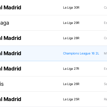
l Madrid
La Liga 30R
Ca
laga
La Liga 29R
Es
l Madrid
La Liga 28R
Co
l Madrid
Champions League 16 2L
M
l Madrid
La Liga 27R
Es
is
La Liga 26R
Sa
l Madrid
La Liga 25R
Ri