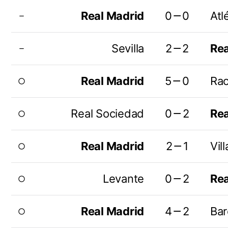
Real Madrid
0－0
Atl
remove
Sevilla
2－2
Rea
remove
Real Madrid
5－0
Rac
radio_button_unchecked
Real Sociedad
0－2
Rea
radio_button_unchecked
Real Madrid
2－1
Vill
radio_button_unchecked
Levante
0－2
Rea
radio_button_unchecked
Real Madrid
4－2
Bar
radio_button_unchecked