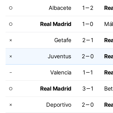
Albacete
1－2
Rea
radio_button_unchecked
Real Madrid
1－0
Má
radio_button_unchecked
Getafe
2－1
Rea
close
Juventus
2－0
Rea
close
Valencia
1－1
Rea
remove
Real Madrid
3－1
Bet
radio_button_unchecked
Deportivo
2－0
Rea
close