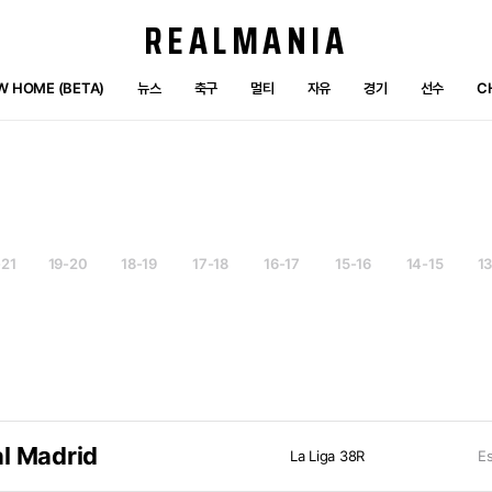
REALMANIA
W HOME (BETA)
뉴스
축구
멀티
자유
경기
선수
C
-21
19-20
18-19
17-18
16-17
15-16
14-15
1
l Madrid
La Liga 38R
Es