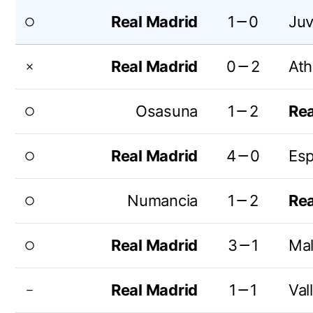
Real Madrid
1－0
Ju
radio_button_unchecked
Real Madrid
0－2
Ath
close
Osasuna
1－2
Rea
radio_button_unchecked
Real Madrid
4－0
Esp
radio_button_unchecked
Numancia
1－2
Rea
radio_button_unchecked
Real Madrid
3－1
Mal
radio_button_unchecked
Real Madrid
1－1
Val
remove