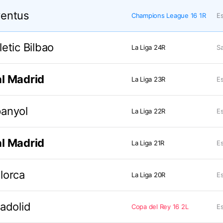
ventus
Champions League 16 1R
Es
letic Bilbao
La Liga 24R
Sa
l Madrid
La Liga 23R
Es
anyol
La Liga 22R
Es
l Madrid
La Liga 21R
Es
lorca
La Liga 20R
Es
ladolid
Copa del Rey 16 2L
Es