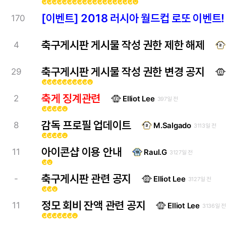
emoji_emotions
emoji_emotions
emoji_emotions
emoji_emotions
emoji_emotions
emoji_emotions
emoji_emotions
emoji_emotions
emoji_emotions
emoji_emotions
emoji_emotions
emoji_emotions
emoji_emotions
emoji_emotions
emoji_emotions
emoji_emotions
emoji_emotions
emoji_emotions
emoji_emotions
[이벤트] 2018 러시아 월드컵 로또 이벤트!
170
축구게시판 게시물 작성 권한 제한 해제
4
축구게시판 게시물 작성 권한 변경 공지
29
emoji_emotions
emoji_emotions
emoji_emotions
emoji_emotions
emoji_emotions
emoji_emotions
emoji_emotions
emoji_emotions
emoji_emotions
emoji_emotions
축게 징계관련
2
Elliot Lee
397일 전
emoji_emotions
emoji_emotions
emoji_emotions
emoji_emotions
emoji_emotions
감독 프로필 업데이트
8
M.Salgado
3113일 전
emoji_emotions
emoji_emotions
emoji_emotions
emoji_emotions
emoji_emotions
아이콘샵 이용 안내
11
Raul.G
3127일 전
emoji_emotions
emoji_emotions
축구게시판 관련 공지
-
Elliot Lee
3127일 전
emoji_emotions
emoji_emotions
emoji_emotions
정모 회비 잔액 관련 공지
11
Elliot Lee
3136일 전
emoji_emotions
emoji_emotions
emoji_emotions
emoji_emotions
emoji_emotions
emoji_emotions
emoji_emotions