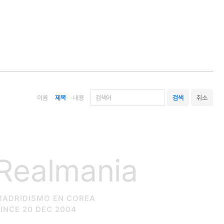
이름
제목
내용
Realmania
MADRIDISMO EN COREA
INCE 20 DEC 2004