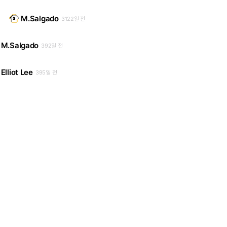
M.Salgado
3122일 전
M.Salgado
392일 전
Elliot Lee
395일 전