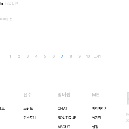
do
3137일 전
3410일 전
1
2
3
4
5
6
7
8
9
10
…
41
선수
멤버쉽
ME
포트
스쿼드
CHAT
마이페이지
히스토리
BOUTIQUE
쪽지함
S
ABOUT
설정