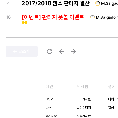
2017/2018 챔스 판타지 결산
4
M.Salga
[이벤트] 판타지 풋볼 이벤트
16
M.Salgado
emoji_emotions
emoji_emotions
refresh
arrow_back
arrow_forward
add
글쓰기
메인
게시판
경기
HOME
축구게시판
매치리
뉴스
멀티미디어
일정
공지사항
자유게시판