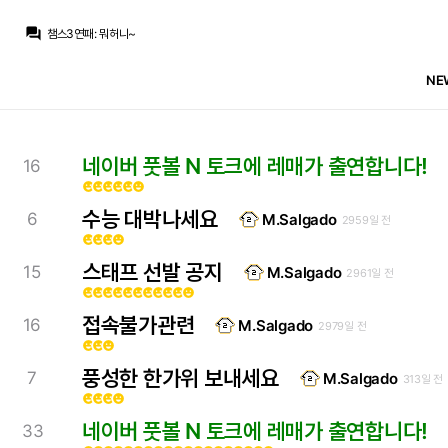
question_answer
챔스3연패
:
뭐허니~
챔스3연패
:
모허니님 좀 날카롭네
초금아
:
사람보다 공이빠른건데 결국엔
NE
챔스3연패
:
숨은 고수들이 많구나
초금아
:
근데 어떤 형태든 효율이 겁나 떨어지긴하네요
초금아
:
추발보다는 추실이 나을듯 차라리
초금아
:
베실바가 고유의 탈압박능력으로 양윙이나 벨한테 패스를 잘보내주거나
챔스3연패
:
모하니님 왤케 축잘알이심
네이버 풋볼 N 토크에 레매가 출연합니다!
16
초금아
:
말씀대로 볼을 가지고 벨까지 가져가줘야겠죠
emoji_emotions
emoji_emotions
emoji_emotions
emoji_emotions
emoji_emotions
emoji_emotions
초금아
:
차라리 베실바를 주전으로 피타르치처럼
수능 대박나세요
6
M.Salgado
2959일 전
emoji_emotions
emoji_emotions
emoji_emotions
emoji_emotions
스태프 선발 공지
15
M.Salgado
2961일 전
emoji_emotions
emoji_emotions
emoji_emotions
emoji_emotions
emoji_emotions
emoji_emotions
emoji_emotions
emoji_emotions
emoji_emotions
emoji_emotions
emoji_emotions
접속불가관련
16
M.Salgado
2979일 전
emoji_emotions
emoji_emotions
emoji_emotions
풍성한 한가위 보내세요
7
M.Salgado
313일 전
emoji_emotions
emoji_emotions
emoji_emotions
emoji_emotions
네이버 풋볼 N 토크에 레매가 출연합니다!
33