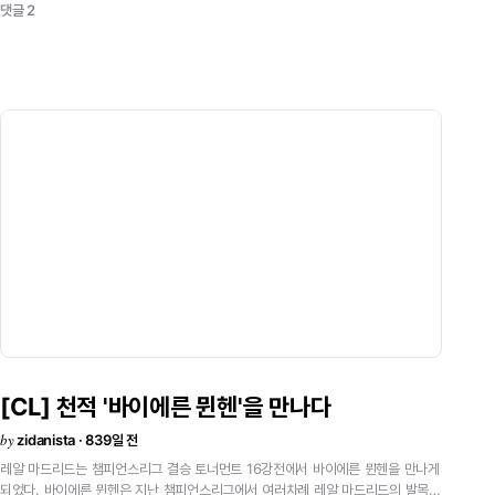
댓글 2
스포츠 부장은 이번 처분에 대해 호베르투 카를루스의 행동은 방어 행위였기 때문
에 2경기 출장 정지는 과한 처사라며 협의 후 잘못된 징계라고 판단되었을 때는 항
소할 것이라고 밝혔다.<
[CL] 천적 '바이에른 뮌헨'을 만나다
by
zidanista · 839일 전
레알 마드리드는 챔피언스리그 결승 토너먼트 16강전에서 바이에른 뮌헨을 만나게
되었다. 바이에른 뮌헨은 지난 챔피언스리그에서 여러차례 레알 마드리드의 발목을