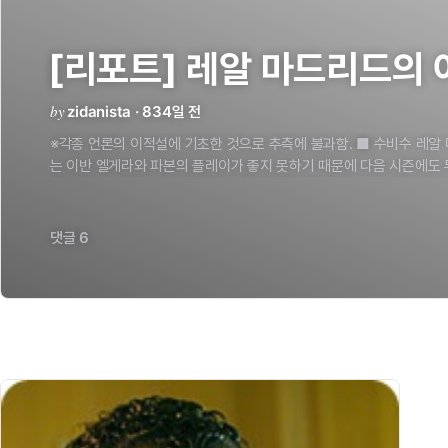
[리포트] 레알 마드리드의 
by
zidanista · 834일 전
※각종 언론의 이적설에 기초한 것으로 추측에 불과함. ■ 수비수 레알 마드리드의 주전 센터백이라고 할 수 있
는 이반 엘게라와 파본의 플레이가 좋지 못하기 때문에 다음 시즌에도 
의문이다. 그래서 최소 1명에서 최대 2명까지 중앙 수비수가 영입될 가능성이 있다. 왈테르 
적인 관심을 받고 있지만 레알 마드리드로 이적이 거의 확실시 되고 있
마와 이적 합의의 공식 발표가 있을 것이라고 보도했다. 로베르토 아얄라 선수 자신은 이미 예전부터 레알 마드
댓글 6
리드에 호감을 보이고 있으며 플로렌티노 페레스 회장도 지속적인 관심
얄라의 공백을 매꾸기 위해 낭트의 예페스를 노린다는 루머도 있지만 아직 두 
랑 유벤투스를 떠날 가능성이 높은 튀랑에 아스날과 레알 마드리드가 관
리엔테스라는 카드를 쓸 수있다. 호베르투 카를루스(→ 첼시) 첼시가 호베르투 카를루스에 엄청난 조건을 제시
한 가운데, 호베르투 카를루스는 레알 마드리드에 재계약을 요청했다.
결정될 것이다. 하지만 페레스 회장과 발다노 부장은 이런 이적설을 부
부터 레알 마드리드서 은퇴할 뜻을 밝히고 있어 이적 가능성은 높지 않다. 기타 리오 퍼디넌드(맨체스터 
티드) / 루시우(바이에른 뮌헨) / 파올로 몬테로(유벤투스) / 파비오 칸나
오르노(애슬레틱 빌바오) / 미첼 살가도(→ 첼시) ■ 수비형 미드필더 베컴이 오른쪽 미드필더로 뛰게 되면 2명