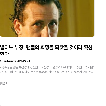
의 수비형 미드필더가 필요하게 되지만, 베컴은 다음 시즌에도 중앙 미
아쏘, 콘세이사웅, 셀라데스등 많은 수비형 미드필더들이 떠날 예정이
다. 사비 알론소 이미 오래전부터 레알 마드리드의 타겟으로 알려져온 선수다. 소속 클럽인 레알 소시에다드도
사비 알론소의 대체 선수를 찾고 있어 이적 가능성이 높은 편이다. 하지
다. 에메르손 레알 마드리드가 노리는 수비형 미드필더중 영입 가능성이 가장 큰 선수지만 사비 알론소의 경우
처럼 AS 로마가 높은 몸값을 요구하고 있어 쉽지 않을 것으로 보인다.
올리비에 다쿠르 에메르손의 비싼 몸값때문에 다쿠르로 눈을 돌렸다는 말
을 보인 다쿠르이기 때문에 가능성도 높은 편이다. 피테 뤼쎙 레알 마드리드의 선수층을 한겹 더 뚜껍게 해줄 선
수가 바로 뤼쎙이다. 하지만 아직 셀타 비고의 강등 여부가 결정되지 
발다노 부장: 팬들의 희망을 되찾을 것이라 확신
들도 관심을 갖고 있는 선수다. 파트릭 비에라 에메르손과 사비 알론소의 비싼 몸값때문에 비에라의 영입 가능
성이 있다고 한다. 페레스가 추진하는 갈라티코 정책에 부합하는 선수지만 가능성
한다
아쏘(→ 인테르) 이번 시즌을 끝으로 계약이 만료되 자유계약 신분이
by
zidanista · 834일 전
있다. 데이비드 베컴(→ 첼시) 첼시행 이적설이 끊임 없이 나오고 있지만, 페레스가 이번 회장 선거에서 승리할
\"선수들은 많은 부담감에 긴장했고 자신감도 잃었으며 유쾌하지도 못했다.\" 레알
시 레알 마드리드에 잔류하게 될 것이다. 기타 루벤 바라하(발렌시아) / 에드가 다비즈(유벤투스) ■ 공격수 페
마드리드의 호르헤 발다노 부장은 03/04 시즌 레알 마드리드의 실패에 대해 스페
레스 회장은 이번 시즌에도 갈라티코 영입이 계속될 것이라고 말했다. 
인 일간지 AS, 마르카와 인터뷰를 가졌다. 이어 레알 마드리드의 실패를 좀 더 낙
때문에 갈라티코의 방출 가능성도 시사하는 면이 있다. 하지만 갈라티
관적으로 봐주길 바란다고 말했다. \"마드리드의 실패는 지난 2달간 이었다. 하지
댓글 1
일단 모든 갈라티코들이 남게 될 가능성이 가장 높다고 볼 수 있다. 프란시스코 토티 몇몇 스페인 언론은 토티의
만 페레스는 3년 10개월동안 우리에게 기쁜소식을 가져다 주었다.\" 한편 그는 발
레알 마드리드로 이적을 기정 사실화하고 있다. 선수 자신은 유로 2004
렌시아의 우승을 축하했으며 레알 마드리드 또한 남은 2경기를 성공적으로 마칠 것
이라고 확신했다. \"남은 2경기에서 승리는 시즌의 마지막을 즐겨야할 팬들에게 가
엘 에토 레알 마드리드는 마요르카의 에토에 50%의 소유권을 갖고 있
장 큰 선물이 될 것이고, 앞으로의 레알 마드리드를 위해 의미있는 결과가 될 것이
여 \'수퍼서브\'로 기용할 가능성이 크다. 발다노 부장은 공식 인터뷰에
다.\" 비난 \"3월 중순, 우리는 발렌시아보다 8점이나 앞서있었으며 코파 델 레이
시 리턴을 원하고 있다. 호아킨 산체스 루이쉬 피구의 재계약이 진척이 없는 가운데 베티스의 호아킨이 피구의