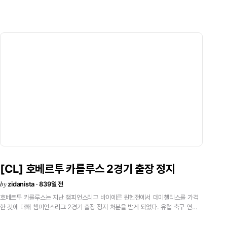
(Koldrup, m.73), Laursen, Niclas Jensen; Gronkjaer, Gravesen,
Daniel Jensen (Roll Larsen, m.83), Claus Jensen (Kahlenberg,
m.78); Jorgensen (Keneth Perez, m.46) y Madsen (Tomasson,
m.46). 23\' 모리엔테스 60\' 라울 04/04/02 | Estadio El Molinón - Gijón
(25,700) ㆍ Antonio Manuel Almeida Costa (POR) 친선 경기<
[CL] 호베르투 카를루스 2경기 출장 정지
by
zidanista · 839일 전
호베르투 카를루스는 지난 챔피언스리그 바이에른 뮌헨전에서 데미첼리스를 가격
한 것에 대해 챔피언스리그 2경기 출장 정지 처분을 받게 되었다. 유럽 축구 연맹
(UEFA)의 관계자는 웹사이트를 통해 \"3경기 출장 정지가 맞지만 데미첼리스의
과격한 태클을 감안해 2경기로 줄였다\"고 전했다. 한편 레알마드리드 부트라게뇨