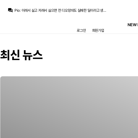
question_answer
Pio
:
이래서 싫고 저래서 싫으면 전 디오망데도 실패한 딜이라고 생각할 수 밖에 없어요
챔스3연패
:
로드리가 역대 최고래요
Pio
:
심지어 이 팀에 오고싶다는 공개적 의사를 내비친 선수를
NEW 
Pio
:
지금 3선에 로드리 이상가는 재능 찾는게 더 어렵죠
로그인
회원가입
La Decimoquinta
:
최근 2년간 밀리탕보다도 플레잉타임이 짧은 선수의 건강상태에 대한 믿음은 없을수밖에 없는데
초금아
:
좁힐수없음...
초금아
:
서로 생각하는 포인트가 많이 다른거같네요 ㅎㅎ...
라그
:
계속 축구적 리스크만 강조하셔봐야 아무런 설득이 안됨
최신 뉴스
라그
:
축구적 리스크가 있다는 건 여기 사람들 다 알아요
Pio
:
밀리탕도 로드리랑 한 살 차이인데