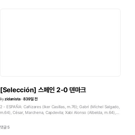
(Valerón, m.46), Vicente (Joaquín, m.46); Morientes (Fernando
확신한다. 그리고 남은 2경기에서의 승리는 시즌의 마지막을 즐겨야할 팬들에게 가
Torres, m.46). 53\' 페르난도 토레스 56\' 비에리 04/04/30 | Luigi
장 큰 선물이 될 것이고 앞으로의 레알 마드리드를 위해 의미있는 결과가 될 것이
Ferraris Stadium - Génova (25,700) 친선 경기<
다.\"<
[Selección] 스페인 2-0 덴마크
by
zidanista · 839일 전
2 - ESPAÑA: Cañizares (Iker Casillas, m.76); Gabri (Míchel Salgado,
m.64), César, Marchena, Capdevila; Xabi Alonso (Albelda, m.64),
Guti (Baraja, m.46); Etxeberría, Morientes (Raúl, m.46), Luque
(Vicente, m.46); y Salva (Fernando Torres, m.46). 0 - DINAMARCA:
댓글 5
Sorensen (Andersen, m.46); Priske (Colding, m.67), Henriksen