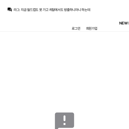
question_answer
라그
:
지금 월드컵도 못 가고 레알에서도 방출하니마니 하는데
라그
:
이네요
라그
:
이젠 슬슬 자기 나가리 되니까 뭔가 보여줘야 한다 마음만 앞서는 느낌이넹
NEW 
라그
:
처음에는 부상으로 인한 폼 저하라고 생각했는데
로그인
회원가입
No.5_Zidane
:
수비멘디는 로드리보다도 현실성이 없는데 ㅋㅋㅋ
뉴스봇
:
AS) 레알, AI 추천 수비미디 영입
뉴스봇
:
MARCA) 레알, 부다페스트서 푸슈카시 추모
흰둥이
:
ㅋㅋㅋ 브뉴데 이게 17위임? 겨울왕국2랑 거의 비슷하다고?? 그냥 제정신이 아닌듯 ㅋㅋ
닥터 둠
:
m.fmkorea.com/best/10188761277
닥터 둠
:
공식적으로 집계되면 17위 겨울 왕국 2(14.53억) 바로 밑
메인
게시판
경기
HOME
축구게시판
매치리포트
뉴스
멀티미디어
일정
공지사항
자유게시판
announcement
Ⓒ REALMANIA ─
CONTACT
─ DESIGNED 