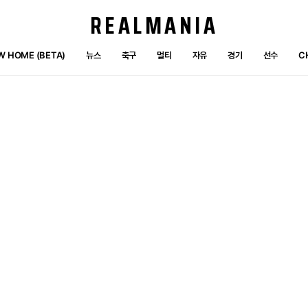
REALMANIA
W HOME (BETA)
뉴스
축구
멀티
자유
경기
선수
C
선수
멤버쉽
ME
포트
스쿼드
CHAT
마이페이지
히스토리
BOUTIQUE
쪽지함
S
ABOUT
설정
CARDS
건의·문의
D BY MATDONGSAN