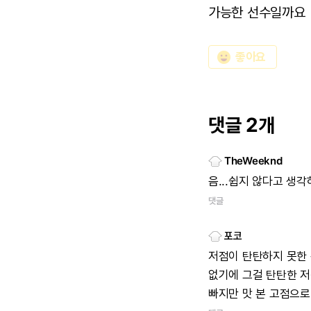
가능한 선수일까요
emoji_emotions
좋아요
댓글 2개
TheWeeknd
음...쉽지 않다고 생
댓글
포코
저점이 탄탄하지 못한 
없기에 그걸 탄탄한 저
빠지만 맛 본 고점으로