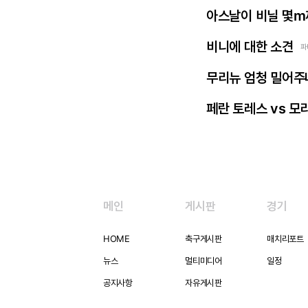
아스날이 비닐 몇m
비니에 대한 소견
파
무리뉴 엄청 밀어주
페란 토레스 vs 모
메인
게시판
경기
HOME
축구게시판
매치리포트
뉴스
멀티미디어
일정
공지사항
자유게시판