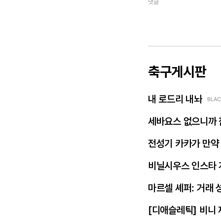
댓글
축구게시판
내 로드리 내놔
BLAC
세바요스 없으니까 
전성기 카카가 만약
비닐시우스 인스타 
마르셀 셰퍼: 거래 
[디애슬레틱] 비니