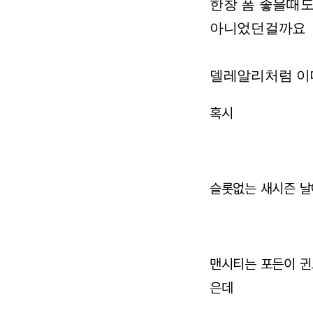
한창 폼 좋을때
아니었던걸까요
델레알리처럼 이
혹시
슬롯없는 새시즌 날
맨시티는 포든이 귄
은데