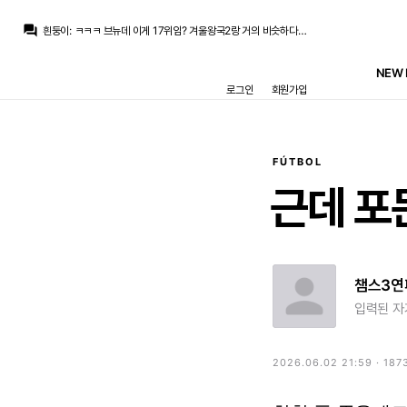
question_answer
흰둥이
:
ㅋㅋㅋ 브뉴데 이게 17위임? 겨울왕국2랑 거의 비슷하다고?? 그냥 제정신이 아닌듯 ㅋㅋ
닥터 둠
:
m.fmkorea.com/best/10188761277
닥터 둠
:
공식적으로 집계되면 17위 겨울 왕국 2(14.53억) 바로 밑
NEW 
닥터 둠
:
브뉴데 흥행 에오울 컷
로그인
회원가입
맥킨
:
유니폼 고민이네요 홈 어웨이 써드 다 예뻐서
맥킨
:
이번 시즌
닥터 둠
:
추멘은 그래도 센터백(?)이니까 그러려니 하는데
no6Redondo
:
데뷔해가 고점이었던듯합니다
마르코 로이스
:
헤나투 산체스도 20대 중반엔 축구 잘했거든요
FÚTBOL
마르코 로이스
:
큰부상도 없었고 나이도 여전히 젊은데
근데 포
챔스3연
입력된 자
2026.06.02 21:59 · 187