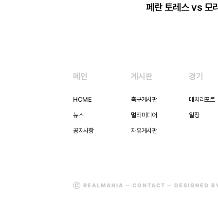
페란 토레스 vs 모
메인
게시판
경기
HOME
축구게시판
매치리포트
뉴스
멀티미디어
일정
공지사항
자유게시판
Ⓒ REALMANIA ─
CONTACT
─ DESIGNED 