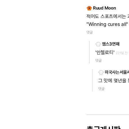
Ruud Moon
적어도 스포츠에서는 
"Winning cures all
댓글
챔스3연패
'안첼로티'
221일 전
댓글
미국사는서울
그 맛에 몇년을
댓글