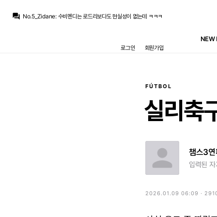
question_answer
No.5_Zidane
:
수비멘디는 로드리보다도 현실성이 없는데 ㅋㅋㅋ
뉴스봇
:
AS) 레알, AI 추천 수비미디 영입
뉴스봇
:
MARCA) 레알, 부다페스트서 푸슈카시 추모
NEW 
흰둥이
:
ㅋㅋㅋ 브뉴데 이게 17위임? 겨울왕국2랑 거의 비슷하다고?? 그냥 제정신이 아닌듯 ㅋㅋ
로그인
회원가입
닥터 둠
:
m.fmkorea.com/best/10188761277
닥터 둠
:
공식적으로 집계되면 17위 겨울 왕국 2(14.53억) 바로 밑
닥터 둠
:
브뉴데 흥행 에오울 컷
맥킨
:
유니폼 고민이네요 홈 어웨이 써드 다 예뻐서
맥킨
:
이번 시즌
FÚTBOL
닥터 둠
:
추멘은 그래도 센터백(?)이니까 그러려니 하는데
실리축
챔스3연
입력된 자
2026.01.09 06:09 · 291