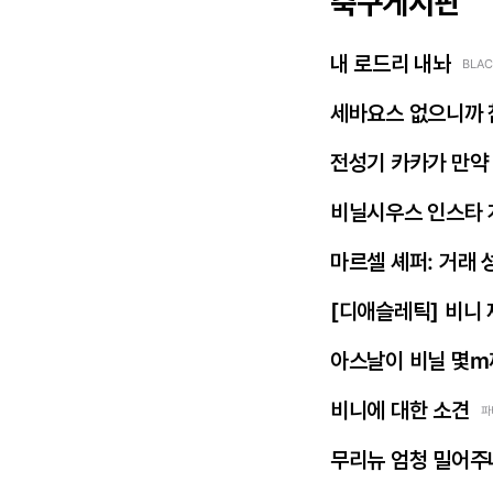
축구게시판
내 로드리 내놔
BLAC
세바요스 없으니까 
전성기 카카가 만약
비닐시우스 인스타 
마르셀 셰퍼: 거래 
[디애슬레틱] 비니
아스날이 비닐 몇m
비니에 대한 소견
파
무리뉴 엄청 밀어주