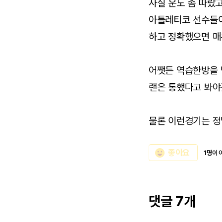
사실 운도 좀 따랐
아틀레티코 선수들이
하고 정확했으면 매
어쨋든 역습한방을 
랜은 통했다고 봐
물론 이런경기는 정
emoji_emotions
좋아요
1명이 
댓글 7개