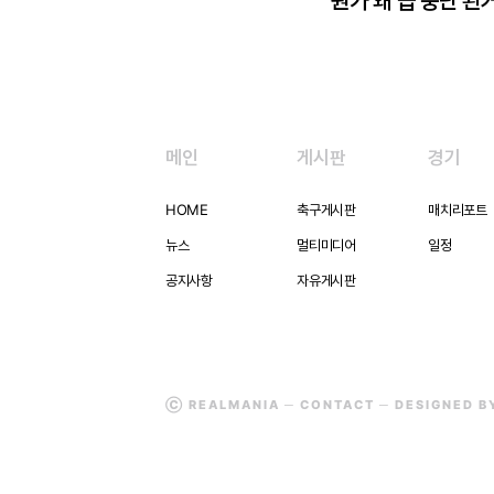
뭔가 왜 급 중단 된
메인
게시판
경기
HOME
축구게시판
매치리포트
뉴스
멀티미디어
일정
공지사항
자유게시판
Ⓒ REALMANIA ─
CONTACT
─ DESIGNED 