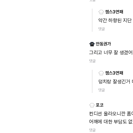
챔스3연패
약간 하향된 지단
댓글
안동권가
그리고 너무 잘 생겼어
댓글
챔스3연패
덩치랑 잘생긴거 
댓글
포코
컨디션 올라오니깐 폼이
어깨에 대한 부담도 
댓글