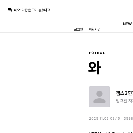
question_answer
떼오
:
다 잡은 고기 놓쳤다고
떼오
:
현지팬들 그냥 분노했음
떼오
:
또 똥받이 하게 생겼네
NEW 
떼오
:
벨링엄도 라이스라는 선수가 있었으니까 월드컵에서 그정도 활약한거지
로그인
회원가입
열비
:
로드리가 왔어야 벨링엄이 덜 내려올 것 같은데
떼오
:
죽이되든 밥이되든 무조건 로드리 데려왔어야함
떼오
:
아담 와튼도 미드필더 리스트에 있는 선수인데 얘는 로드리보다 더 비싸게 부를텐데 하..
떼오
:
팬들이 진짜 원했던 영입인데 이걸 걷어차버림 최상급 매물이었는데
떼오
:
이래놓고 무관이면 지지율 더 떨어질거라고 봄
FÚTBOL
떼오
:
페레스 이 영감은 로드리 영입했으면 지지율 떡상했을텐데 본인이 걍 기회 걷어찼네요
와
챔스3연
입력된 자
2025.11.02 08:15 · 359