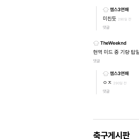
챔스3연패
미친듯
290일 전
댓글
TheWeeknd
현역 미드 중 기량 탑
댓글
챔스3연패
ㅇㅈ
290일 전
댓글
축구게시판