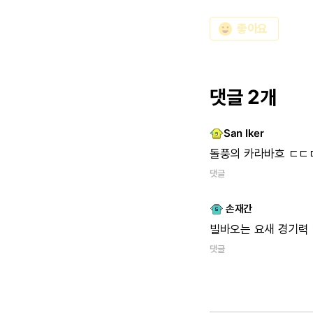
emoji_emotions
좋아요
댓글 2개
San Iker
돌풍의 카라바흐 ㄷ
댓글
손재간
빌바오는 요새 경기력
댓글