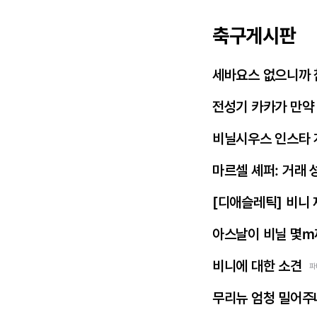
축구게시판
세바요스 없으니까 
전성기 카카가 만약
비닐시우스 인스타 
마르셀 셰퍼: 거래 
[디애슬레틱] 비니
아스날이 비닐 몇m
비니에 대한 소견
파
무리뉴 엄청 밀어주