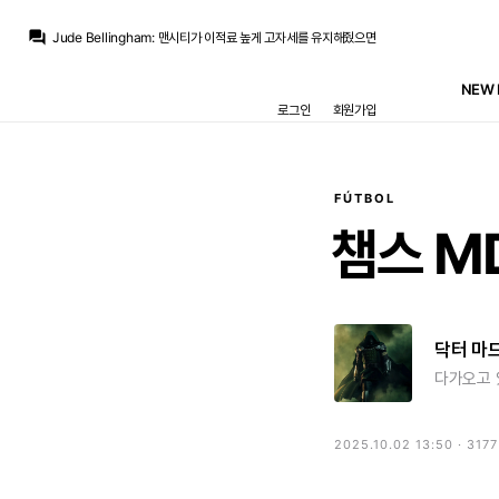
question_answer
Jude Bellingham
:
맨시티가 이적료 높게 고자세를 유지해줬으면
Only one
:
베실바 둠 코나테 다 실패했어도 로드리만 대려왔으면...
Only one
:
재계약에 환호...하지않는더 절망스럽다 오픈채팅요약 ai야
NEW 
Iker_Casillas
:
두 달 동안 답보 상태인거 보고 의지 확인한거죠 더 기다리기엔 8월 첫주..
로그인
회원가입
Iker_Casillas
:
뭐 데려올 의지가 있었으면 두 달전에 데려올 수 있던 애인데
뉴스봇
:
MARCA) 비니시우스, 레알과 2032년 재계약
트레블마드리드
:
로드리가 바르샤가서 안아프고 시즌 보내면 우리는 무관인데 이걸 손놓고 있는건 좀...
트레블마드리드
:
아오 아오
Legend Guti
:
비니앞으로볼꺼생각하니, 쩝
FÚTBOL
Jude Bellingham
:
로드리 마음이 바르샤로 떠잔지라 없죠
챔스 M
닥터 마
다가오고 
2025.10.02 13:50 · 317