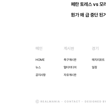
페란 토레스 vs 모
뭔가 왜 급 중단 된
메인
게시판
경기
HOME
축구게시판
매치리포트
뉴스
멀티미디어
일정
공지사항
자유게시판
Ⓒ REALMANIA ─
CONTACT
─ DESIGNED 