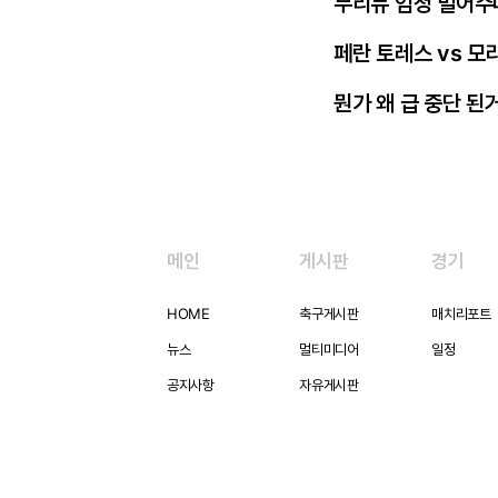
무리뉴 엄청 밀어주
페란 토레스 vs 모
뭔가 왜 급 중단 된
메인
게시판
경기
HOME
축구게시판
매치리포트
뉴스
멀티미디어
일정
공지사항
자유게시판