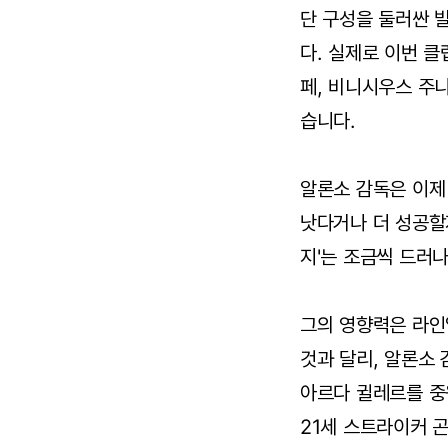
단 구성을 둘러싼 
다. 실제로 이번 
페, 비니시우스 주
습니다.
알론소 감독은 이제
낫다거나 더 성공할
지'는 조금씩 드러
그의 영향력은 라인
것과 달리, 알론소
아르다 귈레르를 중
21세 스트라이커 