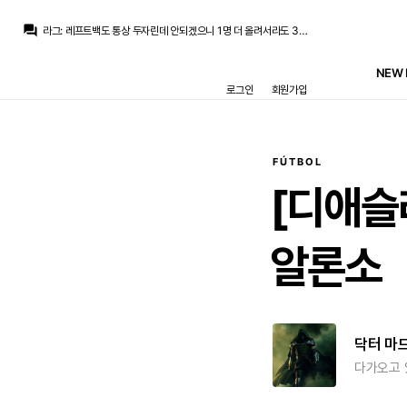
question_answer
라그
:
레프트백도 통상 두자린데 안되겠으니 1명 더 올려서라도 3명 데꼬 가는건데 더 유연하게 운영할 수 있는 미드필더는 자리가 없어서 못 데려온다는 건 핑계라고여
초금아
:
근데 로드리영입건? 이거 기만한거 맞고 욕먹을만하잖아요
초금아
:
영입은 잘했잖아요 방출도 잘하고있고
NEW 
떼오
:
엔드릭은 임대 얘기도 나오던데
로그인
회원가입
떼오
:
카마빙가 안내보냈어도 그럼 에스피 영입하지말고 로드리부터 영입했어야죠
초금아
:
근데 왜 로드리영입건이랑 다른 영입건이랑 이야기가 섞이나요 다른별개의 문제인데
떼오
:
비니시우스 재계약, 디오망데 영입해도 중요한 미드 영입이 안됐잖아요
La Decimoquinta
:
프란도 좋은 제안 들어올때까지 기다렸다가 팔면 20M 가까이는 건졌을지도 모르겠지만 그거 포기하고 그냥 헐값에 치운건데 카마빙가를 그렇게 했어야 했단 이야기인가요?
라그
:
그래서 레프트백 3명은 필요해서 넉넉히 3명 데려가는건가요
FÚTBOL
Pio
:
이 팀이 라히프치히랑 뭐가 다른가요
[디애슬
알론소
닥터 마
다가오고 