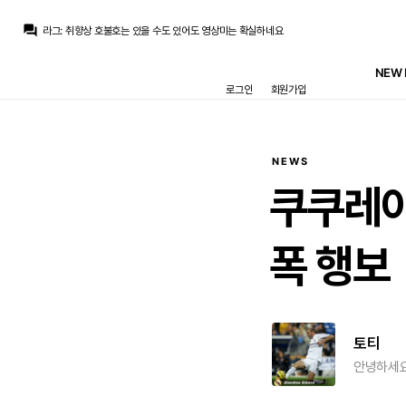
question_answer
라그
:
취향상 호불호는 있을 수도 있어도 영상미는 확실하네요
라그
:
오디세이 보고 왔는데..
TheWeeknd
:
최대한 뜯어내야지
NEW 
TheWeeknd
:
장난치냐
로그인
회원가입
TheWeeknd
:
었다더니
TheWeeknd
:
맨시티 자식들 바르까 오퍼 비웃었닫니니
Jude Bellingham
:
로드리는 바르샤로 가는 분위기네요.. 시티랑 점점 접근중이라네
Inaki
:
로드리가 핵심인데
아자차타
:
걔는 바르샤가도 작년에 카라레스샀으니 어쩔수없지하고 체념한 사람이 절반은 됐을테니
NEWS
La Decimoquinta
:
요비치랑 같이 언급될 그런 케이스는 아니라는거죠. 요비치는 축구만 못한게 아니라 멘탈, 사생활도 문제였어요
쿠쿠레야
폭 행보
토티
안녕하세요