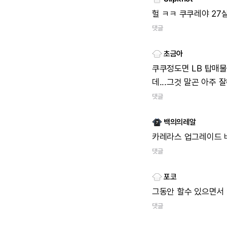
헐 ㅋㅋ 쿠쿠레야 27
댓글
초금아
쿠쿠정도면 LB 탑매물
데...그것 말곤 아주
댓글
백의의레알
카레라스 업그레이드 버
댓글
포코
그동안 할수 있으면서 
댓글