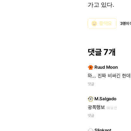
가고 있다.
emoji_emotions
좋아요
3명이 
댓글 7개
Ruud Moon
와... 진짜 비싸긴 
댓글
M.Salgado
광폭행보
56일 전
댓글
Slipknot