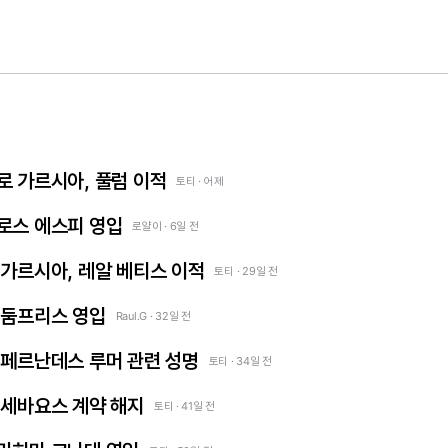
곤살로 가르시아, 풀럼 이적
토티 · 어제
카를로스 에스피 영입
로얄이 · 6일 전
프란 가르시아, 레알 베티스 이적
토티 · 29일 전
덴젤 둠프리스 영입
Raul.G · 32일 전
 엔소 페르난데스 루머 관련 성명
토티 · 34일 전
다니 세바요스 계약 해지
토티 · 41일 전