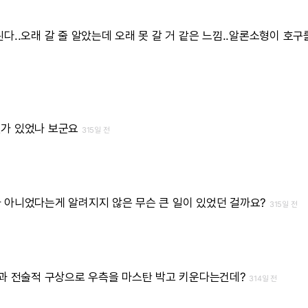
된다..오래 갈 줄 알았는데 오래 못 갈 거 같은 느낌..알론소형이 호구
뭔가 있었나 보군요
315일 전
 아니었다는게 알려지지 않은 무슨 큰 일이 있었던 걸까요?
315일 전
량과 전술적 구상으로 우측을 마스탄 박고 키운다는건데?
314일 전