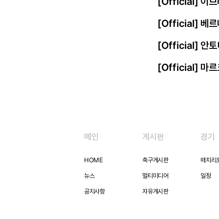
[Official]
[Official] 
[Official] 
[Official] 
메인
게시판
경기
HOME
축구게시판
매치리
뉴스
멀티미디어
일정
공지사항
자유게시판