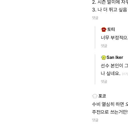
2. 시즌 말미에 
3. 나 더 뛰고 싶
댓글
토티
너무 부정적으
댓글
San Iker
선수 본인이 
나 싶네요.
317
댓글
포코
수비 열심히 하면 
주전으로 쓰는거만봐
댓글