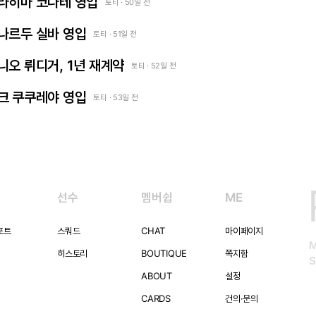
 이브라히마 코나테 영입
토티 · 50일 전
베르나르두 실바 영입
토티 · 51일 전
안토니오 뤼디거, 1년 재계약
토티 · 52일 전
마르크 쿠쿠레야 영입
토티 · 53일 전
선수
멤버쉽
ME
포트
스쿼드
CHAT
마이페이지
히스토리
BOUTIQUE
쪽지함
S
ABOUT
설정
CARDS
건의·문의