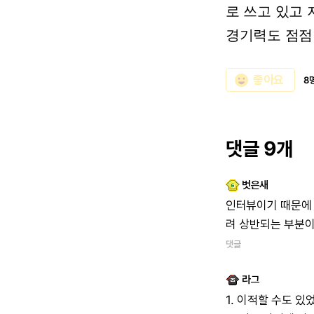
로 쓰고 있고 
경기력도 점점
emoji_emotions
좋아요
8
댓글 9개
벗은새
인터뷰이기 때문에 
려 상반되는 부분
댓글
라그
1. 이적할 수도 