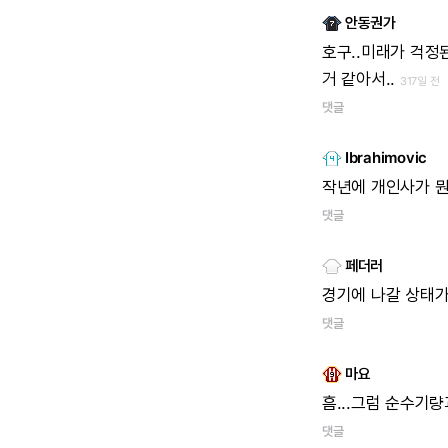
안동권가
호구..미래가 걱정
거 같아서..
317일 전
댓글
Ibrahimovic
작년에 개인사가 
댓글
페더러
경기에 나갈 상태가
댓글
마요
흠...그럼 순수기
댓글