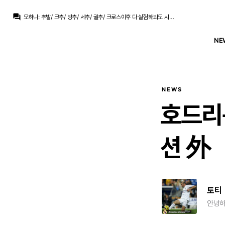
question_answer
모하니
:
추발/ 크추/ 빙추/ 세추/ 귈추/ 크로스이후 다 실험해봐도 시너지 나는조합 0
모하니
:
안첼마저도 누구랑 붙여도 시너지 못찾은게 추멘
라그
:
역대 고트인거는 모르겠고 장점이긴 한데 반대로 막 시즌처럼 없는 크로스 찾다가 망하기도 했죠
NE
라그
:
그거야 뭐 수비 스타일 얘기고 킥은 오히려 추멘이 저 셋 중에서도 좋죠.
모하니
:
전개야 역습짜는건 무리뉴가 나은데 있는선수로 중원조합 짜서 밸런스 맞추는거는 안첼이 역대 고트 아닌가요?
no6Redondo
:
무리뉴라면 아놀드 기대합니다
모하니
:
추멘 수비도 완전 존디펜스죠. 자기지역으로 올때만 경합으로 볼뺐지 좌우 넓은지역 커버하던 에시앙 마케렐레 카세미루랑도 다르고 그냥 다 어딘가 아쉬움
no6Redondo
:
누가 담당할런지
no6Redondo
:
역습시발점을
NEWS
라그
:
볼 소유나 순환은 몰라도 볼의 전진이라는 측면에서는 딱히 무리뉴가 안체로티보다 뒤질 것도 없죠 둘 다 낡았고
호드리구
션 外
토티
안녕하