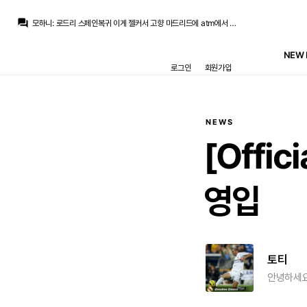
question_answer
모하니
:
로드리 스페인복귀 이게 젤커서 고향 마드리드에 atm에서 깽판치고 나가서 레알이 정배인거지 레알빠그라지면 바르샤가겠죠. 레알이 꼭잡아야
Pio
:
돈 가져오라던 기사가 엊그제 같은데
Pio
:
페란은 결국 잔류하나보네요
NEW 
데헤아
:
고든 제로톱 결국엔 가지 않을까 싶어요 페란이랑 번갈아서 ㅋㅋ
로그인
회원가입
Pio
:
옆동넨 톱자원 못구하면 큰 기대하기 어려워보이는데
마르코 로이스
:
지피티 개인취향으론 파비네 삼미들보다 더 낫다고 보네요
마르코 로이스
:
우리가 벨로발 삼미들 완성되면
초금아
:
오직 페레즈가 살거냐 말거냐에 달린딜이니...
마르코 로이스
:
전 센터백 점수 우리가 더 높은게 좀 웃기긴하네요 ㅋㅋㅋ
NEWS
초금아
:
로드리요? 흠 전혀 걱정안됨 옆집은...
[Offi
영입
토티
안녕하세요