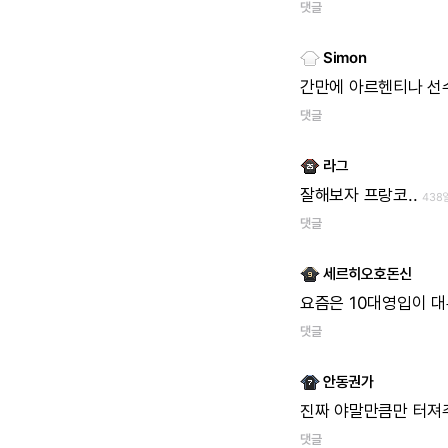
댓글
Simon
간만에 아르헨티나 선
댓글
라그
잘해보자 프랑코..
438
댓글
세르히오호돈신
요즘은 10대영입이 
댓글
안동권가
진짜 야말만큼만 터져주
댓글