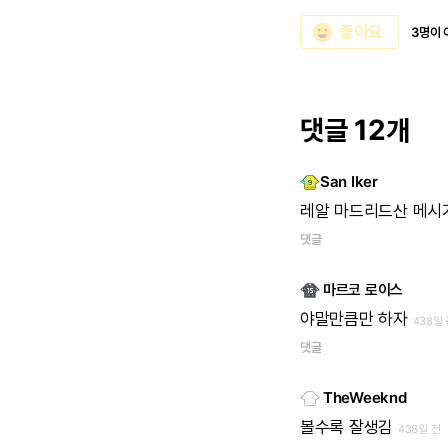
emoji_emotions
좋아요
3명이 
댓글 12개
San Iker
레알 마드리드산 메시
댓글
마르코 로이스
야말만큼만 하자
438일
댓글
TheWeeknd
볼수록 잘생김
438일 전