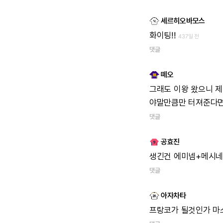
세르히오바모스
화이팅!!
437일 전
댓글
떼오
그래도 이왕 왔으니 
야말만큼만 터져준다면
댓글
공효진
생긴건 에미넴+메시
댓글
아자차타
프랑코가 될것인가 