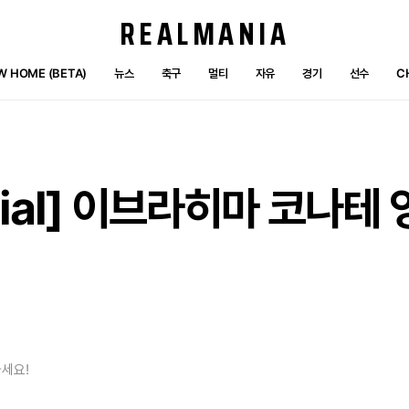
REALMANIA
W HOME (BETA)
뉴스
축구
멀티
자유
경기
선수
C
icial] 이브라히마 코나테 
세요!