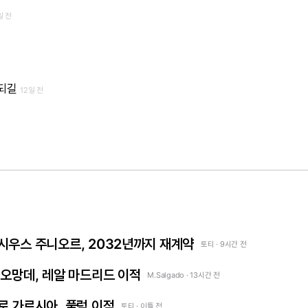
일 전
 되길
12일 전
 비니시우스 주니오르, 2032년까지 재계약
토티 · 9시간 전
얀 디오망데, 레알 마드리드 이적
M.Salgado · 13시간 전
곤살로 가르시아, 풀럼 이적
토티 · 이틀 전