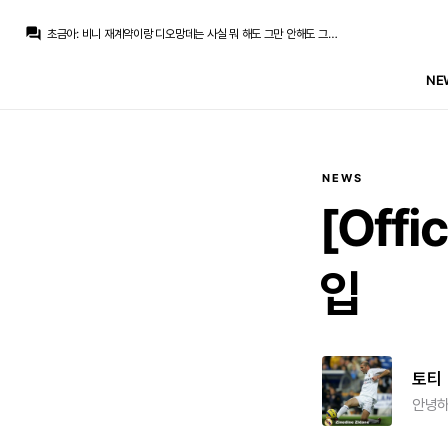
question_answer
초금아
:
비니 재계약이랑 디오망데는 사실 뭐 해도 그만 안해도 그만 팬들도 받아들였을거같고
라그
:
내년 무관하는 것보다 로드리 영입이 더 싫으신거 아닌가요
아르한
:
근데 이게 의미가 있나요. 다른 거 다 사고 정작 생필품은 안 산 느낌인데
NE
초금아
:
뎁스도 물론 중요하죠
초금아
:
정작 팬들이 보기엔 팀의 문제점을 보완해줄 좋은선수를 갈망한건데
초금아
:
그래서 화내는거니까요 그것도 이해합니다
초금아
:
근데 그거가 쪼금 온도가다른게 다른분들도 말씀해주셨지만 젓가락 숟가락이 없어서 맨손으로 먹으라쪽에 가까워서
라그
:
그야 로드리 영입이 잘못되었다고 생각하시니까 그거 파토난걸로 욕먹는게 싫으시겠죠
La Decimoquinta
:
어제도 이야기했지만 진수성찬 차려놨는데 정작 제일 좋아하는 돼지갈비 없다고 반찬투정을 듣고 있는 모양새
NEWS
라그
:
뭐 매각을 잘해서 그렇지 이렇게 대규모로 영입한 시즌이 레알 역사상 얼마 없죠?
[Off
입
토티
안녕하