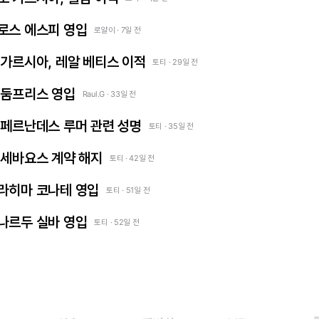
카를로스 에스피 영입
로얄이 · 7일 전
프란 가르시아, 레알 베티스 이적
토티 · 29일 전
덴젤 둠프리스 영입
Raul.G · 33일 전
 엔소 페르난데스 루머 관련 성명
토티 · 35일 전
다니 세바요스 계약 해지
토티 · 42일 전
 이브라히마 코나테 영입
토티 · 51일 전
베르나르두 실바 영입
토티 · 52일 전