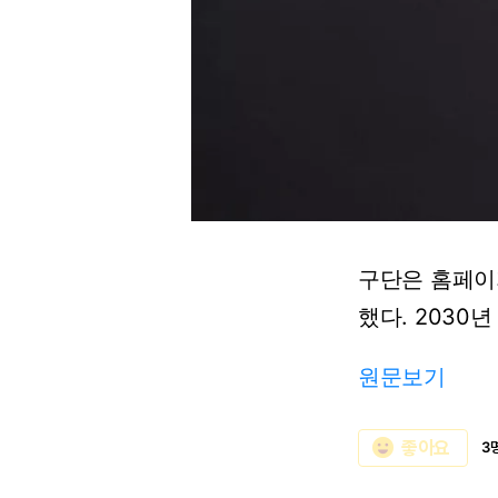
구단은 홈페이
했다. 2030
원문보기
emoji_emotions
좋아요
3