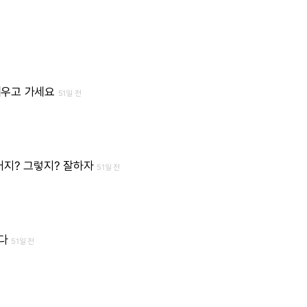
채우고 가세요
51일 전
거지? 그렇지? 잘하자
51일 전
하다
51일 전