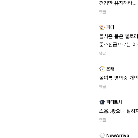
건강만 유지해라..
댓글
파타
올시즌 폼은 별로
준주전급으로는 이
댓글
온태
올여름 영입중 개
댓글
피타르치
스읍..왔으니 잘하
댓글
NewArrival