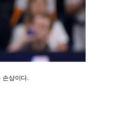
 손상이다.