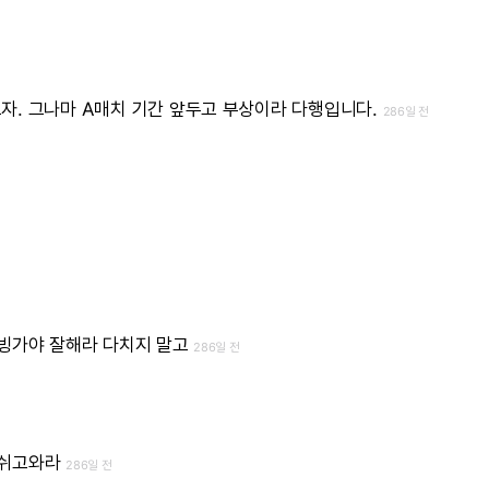
자. 그나마 A매치 기간 앞두고 부상이라 다행입니다.
286일 전
.빙가야 잘해라 다치지 말고
286일 전
 쉬고와라
286일 전