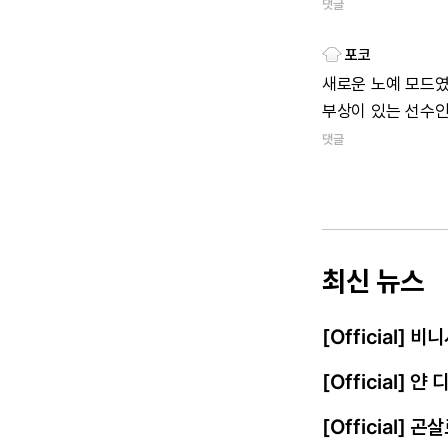
댓글
포코
새로운 노예 모드였
부상이 있는 선수인
댓글
최신 뉴스
[Official]
[Official] 
[Official] 