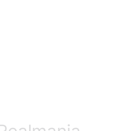
Realmania