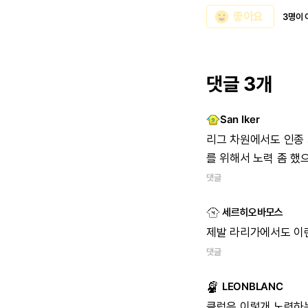
emoji_emotions
좋아요
3명이 
댓글 3개
San Iker
리그 차원에서도 인종 
를 위해서 노력 좀 했
댓글
세르히오바모스
제발 라리가에서도 이
댓글
LEONBLANC
클럽은 이렇개 노력하