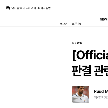
question_answer
닥터 둠
:
하비 나바로 카스티야로 월반
아자차타
:
생긴건 요로네요
뉴스봇
:
SER) 디오망데, 레알의 새 보석
NEW 
Nts
:
귈러가 3선에서 터지는 게 가장 현실상 있어보입니다
로그인
회원가입
닥터 둠
:
진지하게 그게 더 나을지도...
TheWeeknd
:
하는거 보면 둘이 위치를 바꾸는게 낫겠다 싶은..ㅋㅋ
TheWeeknd
:
추멘은 진심 그냥 센터백으로 가는게 어떨까
Raro
:
??? : 하위선 너 수미로 추아메니 너 센터백으로
TheWeeknd
:
시즌 시작전부터 무리뉴가 페레즈에 빡치면서 시작하네
NEWS
La Decimoquinta
:
그 심판장 보니까 누가 보면 황제인줄 알겠던데
[Offi
판결 관
Ruud 
입력된 자