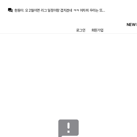
question_answer
흰둥이
:
오 2월이면 리그 일정이랑 겹치겠네 ㅋㅋ 어차피 우리는 또 결승가서 우승할 듯
뉴스봇
:
AS) 수페르코파 2월 개최 확정
뉴스봇
:
MARCA) 레알, 부다페스트서 페렌츠바로시전
NEW 
뉴스봇
:
COPE) 디오망데, 레알 첫 훈련 완료
로그인
회원가입
뉴스봇
:
공홈) 레알 마드리드, 부다페스트 도착
뉴스봇
:
COPE) 레알, 로드리 거절 후 영입 포기
뉴스봇
:
SER) 바르사, 로드리 영입 첫 제안 거절
뉴스봇
:
공홈) 레알, 페렌츠바로시전 명단 발표
뉴스봇
:
COPE) 로드리, 바르사행에 레알 비판
베르스타펜
:
맨시티는 최소 70m 파운드 라던데
메인
게시판
경기
HOME
축구게시판
매치리포트
뉴스
멀티미디어
일정
공지사항
자유게시판
announcement
Ⓒ REALMANIA ─
CONTACT
─ DESIGNED 