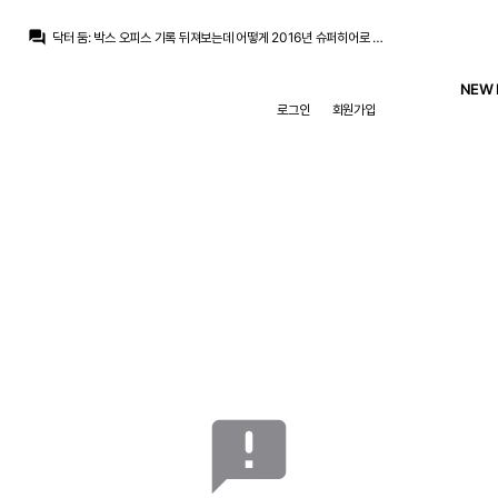
question_answer
닥터 둠
:
박스 오피스 기록 뒤져보는데 어떻게 2016년 슈퍼히어로 영화들에는 갓과 JOAT 함께 있는지...
흰둥이
:
무리뉴 또 스쿼드 얘기네 ㅋㅋ 페네르바체에서도 20인 맞춘다니 성격 못버림
뉴스봇
:
MARCA) 무리뉴, 20인 스쿼드 구상
NEW 
마르코 로이스
:
어... 이거 어디서 많이 보던...
로그인
회원가입
마르코 로이스
:
[오피셜 성명문] FIFA: 현재 우리를 음해하는 세력이 있다
챔스3연패
:
에스피면 귈공미도 괜찮겠군요
챔스3연패
:
바페가 경합을 피해서 벨링엄 공미가 더 효율적이긴한데
모하니
:
인스타 케밥단들은 벨링엄 베실바 3선에 귈공미 미는중
no6Redondo
:
귈러 몸빵이 베실바만큼만 되도
마르코 로이스
:
귈러 뭔가 나중에 수염 기를거 같은 느낌
announcement