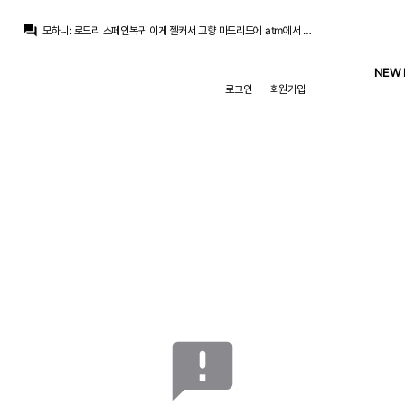
question_answer
모하니
:
로드리 스페인복귀 이게 젤커서 고향 마드리드에 atm에서 깽판치고 나가서 레알이 정배인거지 레알빠그라지면 바르샤가겠죠. 레알이 꼭잡아야
Pio
:
돈 가져오라던 기사가 엊그제 같은데
Pio
:
페란은 결국 잔류하나보네요
NEW 
데헤아
:
고든 제로톱 결국엔 가지 않을까 싶어요 페란이랑 번갈아서 ㅋㅋ
로그인
회원가입
Pio
:
옆동넨 톱자원 못구하면 큰 기대하기 어려워보이는데
마르코 로이스
:
지피티 개인취향으론 파비네 삼미들보다 더 낫다고 보네요
마르코 로이스
:
우리가 벨로발 삼미들 완성되면
초금아
:
오직 페레즈가 살거냐 말거냐에 달린딜이니...
마르코 로이스
:
전 센터백 점수 우리가 더 높은게 좀 웃기긴하네요 ㅋㅋㅋ
초금아
:
로드리요? 흠 전혀 걱정안됨 옆집은...
announcement