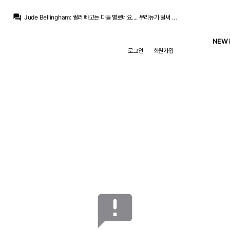
question_answer
Jude Bellingham
:
귈러 빼고는 다들 별로네요.... 무리뉴가 벌써 귈맘됐던 이유
Jude Bellingham
:
발베 빙가 볼란치도 그냥저냥이고
M.Salgado
:
헝가리 팬들을 위해 비니 출전하라
NEW 
SYSTEM
:
{}
로그인
회원가입
Jude Bellingham
:
겉멋보소 라보나 ㅋㅋㅋㅋㅋㅋㅋㅋㅋㅋㅋ
Legend Guti
:
카레라스,멀뚱
Jude Bellingham
:
차라리 엔드릭이 우측으로 빠졌을때가 더 좋았던
Jude Bellingham
:
브라힘도 오늘 못하는중이라 시리아랑 사이드가 답답
Jude Bellingham
:
전반 워스트 시리아 어시
닥터 둠
:
올 ㅋ
announcement