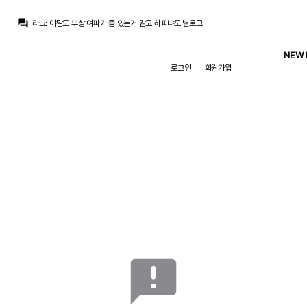
question_answer
라그
:
야말도 부상 여파가 좀 있는거 같고 하피냐도 별로고
토티
:
있어보세요
닥터 둠
:
근데 그 설마가 사람 잡는다는 말이...
NEW 
토티
:
제가봤을때 6번 삽니다
로그인
회원가입
닥터 둠
:
설마 GAY 라인업한테 리그 따이겠어...
라그
:
플릭 전술도 많이 까발려져서 체급 싸움도 해야하고
Only one
:
무저갱이야... 안풀리면..
라그
:
뭐 저기도 페란이 훼까닥하는 순간 망할지도 모르긴 한데
온태
:
어떻게든 회춘을 시키든 보약이라도 지어멕이든지 해서 한시즌 치뤄야
Only one
:
우린 저점이란게 없어...
announcement