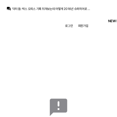
question_answer
닥터 둠
:
박스 오피스 기록 뒤져보는데 어떻게 2016년 슈퍼히어로 영화들에는 갓과 JOAT 함께 있는지...
흰둥이
:
무리뉴 또 스쿼드 얘기네 ㅋㅋ 페네르바체에서도 20인 맞춘다니 성격 못버림
뉴스봇
:
MARCA) 무리뉴, 20인 스쿼드 구상
NEW 
마르코 로이스
:
어... 이거 어디서 많이 보던...
로그인
회원가입
마르코 로이스
:
[오피셜 성명문] FIFA: 현재 우리를 음해하는 세력이 있다
챔스3연패
:
에스피면 귈공미도 괜찮겠군요
챔스3연패
:
바페가 경합을 피해서 벨링엄 공미가 더 효율적이긴한데
모하니
:
인스타 케밥단들은 벨링엄 베실바 3선에 귈공미 미는중
no6Redondo
:
귈러 몸빵이 베실바만큼만 되도
마르코 로이스
:
귈러 뭔가 나중에 수염 기를거 같은 느낌
announcement