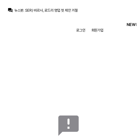
question_answer
뉴스봇
:
SER) 바르사, 로드리 영입 첫 제안 거절
뉴스봇
:
공홈) 레알, 페렌츠바로시전 명단 발표
뉴스봇
:
COPE) 로드리, 바르사행에 레알 비판
NEW 
베르스타펜
:
맨시티는 최소 70m 파운드 라던데
로그인
회원가입
베르스타펜
:
50m+50m면 몰라도
베르스타펜
:
50m은 슾국에서 나온 기사라는데 말이 안돼죠
흰둥이
:
브뉴데 이제 하산각이지 ㅋㅋ 흥행은 챔스에서나 보자
닥터 둠
:
브뉴데 흥행 데와울 따잇
ㅇ-ㅇ
:
미드 페이커 영입 ㄱㄱ
닥터 둠
:
아란차) 미드 영입 안하고 어쩌고 저쩌고
announcement