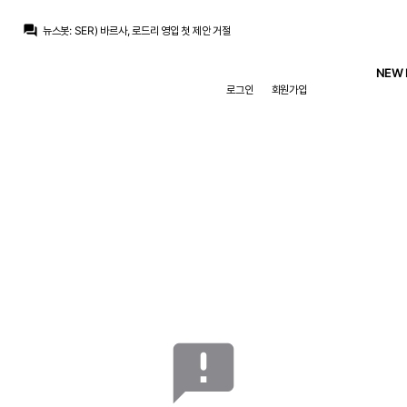
question_answer
뉴스봇
:
SER) 바르사, 로드리 영입 첫 제안 거절
뉴스봇
:
공홈) 레알, 페렌츠바로시전 명단 발표
뉴스봇
:
COPE) 로드리, 바르사행에 레알 비판
NEW 
베르스타펜
:
맨시티는 최소 70m 파운드 라던데
로그인
회원가입
베르스타펜
:
50m+50m면 몰라도
베르스타펜
:
50m은 슾국에서 나온 기사라는데 말이 안돼죠
흰둥이
:
브뉴데 이제 하산각이지 ㅋㅋ 흥행은 챔스에서나 보자
닥터 둠
:
브뉴데 흥행 데와울 따잇
ㅇ-ㅇ
:
미드 페이커 영입 ㄱㄱ
닥터 둠
:
아란차) 미드 영입 안하고 어쩌고 저쩌고
announcement