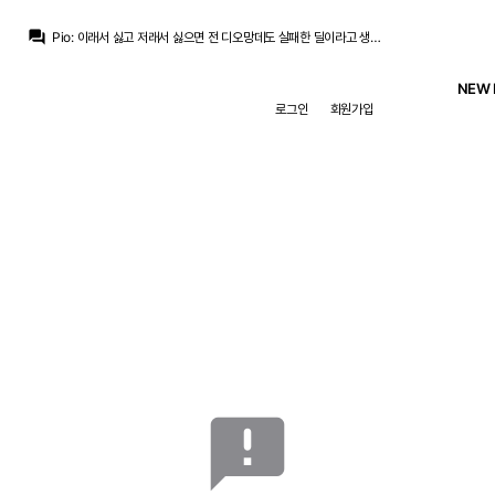
question_answer
Pio
:
이래서 싫고 저래서 싫으면 전 디오망데도 실패한 딜이라고 생각할 수 밖에 없어요
챔스3연패
:
로드리가 역대 최고래요
Pio
:
심지어 이 팀에 오고싶다는 공개적 의사를 내비친 선수를
NEW 
Pio
:
지금 3선에 로드리 이상가는 재능 찾는게 더 어렵죠
로그인
회원가입
La Decimoquinta
:
최근 2년간 밀리탕보다도 플레잉타임이 짧은 선수의 건강상태에 대한 믿음은 없을수밖에 없는데
초금아
:
좁힐수없음...
초금아
:
서로 생각하는 포인트가 많이 다른거같네요 ㅎㅎ...
라그
:
계속 축구적 리스크만 강조하셔봐야 아무런 설득이 안됨
라그
:
축구적 리스크가 있다는 건 여기 사람들 다 알아요
Pio
:
밀리탕도 로드리랑 한 살 차이인데
announcement