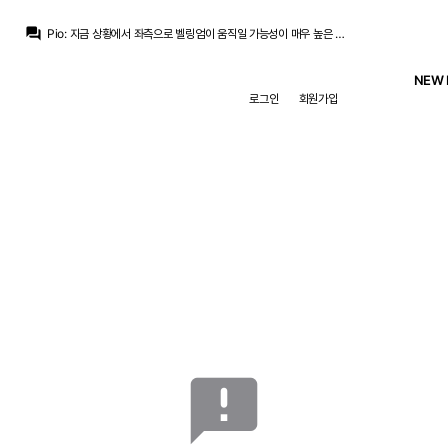
question_answer
Pio
:
지금 상황에서 좌측으로 벨링엄이 움직일 가능성이 매우 높은 상황이고
라그
:
뭐 에이스가 그래비티 거는게 마냥 손해는 아니더라구요
Pio
:
비니가 전방에 박히기보단 벨링엄이 박혀서 윙어가 수비가담을 해주는 조건이어야 하는데
NEW 
La Decimoquinta
:
그런 상황이 되도 팀이 오른쪽으로 한번에 방향전환해줄 패스가 되는놈도 없고 설령 오른쪽에서 누군가 공잡아도 올라가서 만들능력 제로
로그인
회원가입
Pio
:
저러면 비니가 손해를 많이 보죠
라그
:
아스날이 수비멘디 라이스 메리노 데리고 있는데 기마랑이스까지 노리는거겠죠
Pio
:
뭐 두줄 수비는 디오망데가 성실히 뛰어주면 충분히 가능성 있다고 보는데
Only one
:
사실 저도 뭐 이게 답이다라고 가지고 말하는건 아니라서 그냥 그러지 않을까 싶은거지...
La Decimoquinta
:
오히려 두줄수비 못깨는건 팀이 기형적으로 왼쪽에만 모든게 몰빵되어있는 구조였던게 가장 크고 그래서 비니시우스가 왼쪽에서 공잡으면 대놓고 더블팀, 3명 붙어서 사이드밖으로 밀어내는식의 수비전략을 거의 모든 라리가 중소클럽들이 대응책으로 들고나왔죠
모하니
:
트랜지션 속도가 핵심인데 추멘 들어가있으면 동맥경화 수준으로 밀리죠
announcement