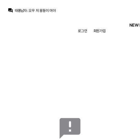
question_answer
태풍남자
:
오우 저 몽둥이 머야
Jude Bellingham
:
발베 세스테로 모해 좀 움직여봐
M.Salgado
:
나비 케이타가 저기있었네
NEW 
M.Salgado
:
귈레르를 오른쪽으로 돌리는구나
로그인
회원가입
SYSTEM
:
{"out":"엔드릭","in":"세스테로"}
M.Salgado
:
입금되어서 열심히 하나
닥터 둠
:
귈러의 각성은 새로운 영입
M.Salgado
:
무느님 눈에 들려고 수비도 열심히 하네
태풍남자
:
훨 간지나네
태풍남자
:
비니는 못생긴 축구선수에서 할렘 갱스터가됐네
announcement