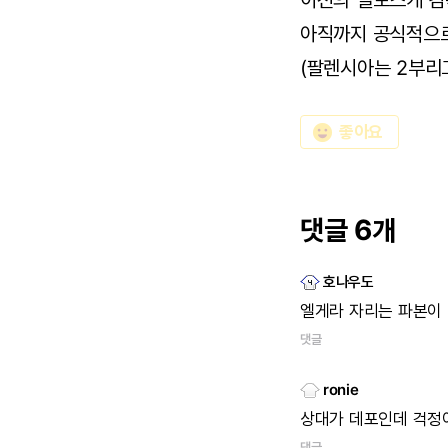
이전의 델보스케 감
아직까지 공식적으
(팔렌시아는 2부리그
emoji_emotions
좋아요
댓글 6개
호나우도
엘게라
자리는
파본이
댓글
ronie
상대가
데포인데
걱정
댓글