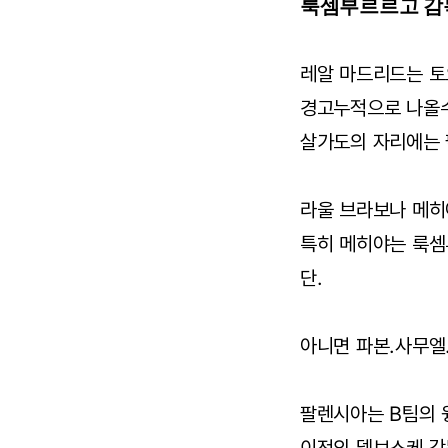
룩셈부르르고 감독
레알 마드리드는 토
경고누적으로 나올수
살가도의 자리에는 
라울 브라보나 메히
특히 메히야는 룩셈
단.
아니면 파본.사무엘
팔렌시아는 B팀의 