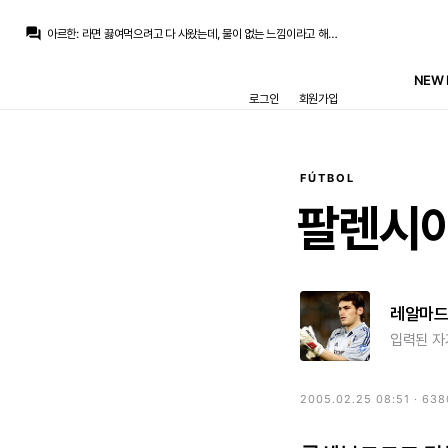
San Iker
:
그래서 제일 좋은 게 로드리고 로드리가 안된다면 다른 선수라도 물어와야죠
question_answer
아르한
:
라면 끓여먹으려고 다 사왔는데, 물이 없는 느낌이라고 해야 하나
La Decimoquinta
:
의지가 있냐가 문제겠지만 벨추발 안믿겠다하면 전 현실적인 대안은 저런 베테랑들 영입이 대안이라 보긴 합니다
아르한
:
사실 다른 것보다 그냥 3선 보강 안 한게 말이 안 되요
NEW 
San Iker
:
게다가 연봉도 많이 받지 않는 축이라
로그인
회원가입
San Iker
:
이적료가 워낙 싸서 2년 정도 활약한다면 밥값은 해주는 거죠
아르한
:
좀 문제기는 하겠죠
아르한
:
뭐 그것도 한 2년 있다가 32살 둠이 폐급되서 남아있으면
La Decimoquinta
:
피지컬에 의존하는 풀백이라 4년은 좀 많았다는 생각이 들어서
닥터 둠
:
THR) 스파이더맨 5편은 나루토 때문에 당장에는 사전작업 없을 예정
FÚTBOL
San Iker
:
그래서 제일 좋은 게 로드리고 로드리가 안된다면 다른 선수라도 물어와야죠
팔렌시
레알마
입력된 자
2005.02.25 08:51 · 63