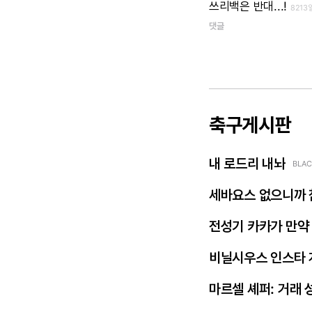
쓰리백은
반대...!
8213
댓글
축구게시판
내 로드리 내놔
BLAC
세바요스 없으니까 
전성기 카카가 만약
비닐시우스 인스타 
마르셀 셰퍼: 거래 