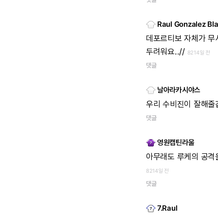
Raul Gonzalez Bl
데포르티보
자체가
무
두려워요..//
8214일 전
댓글
날아라카시야스
우리
수비진이
잘해줄
댓글
영원캡틴라울
아무래도
루케의
공격
8214일 전
댓글
7.Raul