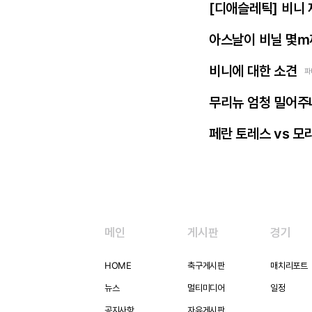
[디애슬레틱] 비니
아스날이 비닐 몇m
비니에 대한 소견
파
무리뉴 엄청 밀어주
페란 토레스 vs 모
메인
게시판
경기
HOME
축구게시판
매치리포트
뉴스
멀티미디어
일정
공지사항
자유게시판