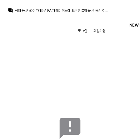
닥터 둠
:
레이커스는 CBA 협약 위반이라 판단해 거절
question_answer
닥터 둠
:
카와이가 19년 FA때 레이커스에 요구한 특혜들: 전용기 이용 권한, 무상 주택 제공, 경기 외적인 보장 수익, 그리고 구단 지분 제공 요구
닥터 둠
:
임마야 닉값할려고 둠맘 한거다...
흰둥이
:
ㅋㅋ 둠프리스 팬이었구나.. 근데 진짜 레알 오면 빌드업 때문에 힘들어할듯
NEW 
닥터 둠
:
둠맘하기 참 힘드네요...
로그인
회원가입
뉴스봇
:
The Athletic) 무리뉴, 넷플릭스 다큐로 복귀
흰둥이
:
ㅇㅇ 둠프리스는 걍 운동능력 하나로 버티는 선수지 빌드업은 답도없음 ㅋㅋ
떼오
:
주전 먹을 일은 없을거 같긴함
떼오
:
둠프리스 하는거 보니까
Pio
:
베실바도 볼을 앞으로 방출하는건 되는데, 빌드업 방향을 잡는건 불가능해보여요
닥터 둠
:
레이커스는 CBA 협약 위반이라 판단해 거절
announcement