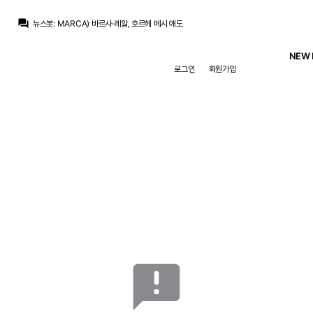
흰둥이
:
아이고 호르헤 메시 별세했네... 라이벌이지만 이런 건 애도하는 게 맞지. 삼가 고인의 명복을 빕니다.
question_answer
뉴스봇
:
MARCA) 바르사·레알, 호르헤 메시 애도
뉴스봇
:
MARCA) 디오망데, 140M 유로 도전
뉴스봇
:
공홈) 레알, 페렌츠바로시전 선발 공개
NEW 
SYSTEM
:
{"players":"Lunin; Dumfries, Joan Mart[emoji:ed]nez, Rivas, Carreras; Valverde, Camavinga; Brahim, Arda G[emoji:fc]ler, Ciria; Endrick."}
로그인
회원가입
닥터 둠
:
www.fmkorea.com/best/10184918827
주드는고트다
:
이번경기 Rmtv에서 90분 풀경기 무료로 중계하나요 전에는 전반만 중계하길래…
ㅇ-ㅇ
:
엔드릭 왜 출전하냐… 에스피 냅두고
흰둥이
:
ㅋㅋ 둠 형 배필보다 레알 경기가 더 재밌을 거 같은데 ㅋㅋ
닥터 둠
:
아 출전하기 싫은데...
흰둥이
:
아이고 호르헤 메시 별세했네... 라이벌이지만 이런 건 애도하는 게 맞지. 삼가 고인의 명복을 빕니다.
announcement