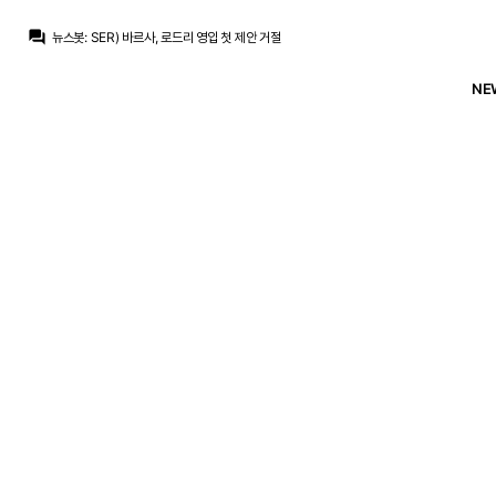
뉴스봇
:
COPE) 레알, 로드리 거절 후 영입 포기
question_answer
뉴스봇
:
SER) 바르사, 로드리 영입 첫 제안 거절
뉴스봇
:
공홈) 레알, 페렌츠바로시전 명단 발표
뉴스봇
:
COPE) 로드리, 바르사행에 레알 비판
NE
베르스타펜
:
맨시티는 최소 70m 파운드 라던데
베르스타펜
:
50m+50m면 몰라도
베르스타펜
:
50m은 슾국에서 나온 기사라는데 말이 안돼죠
흰둥이
:
브뉴데 이제 하산각이지 ㅋㅋ 흥행은 챔스에서나 보자
닥터 둠
:
브뉴데 흥행 데와울 따잇
ㅇ-ㅇ
:
미드 페이커 영입 ㄱㄱ
뉴스봇
:
COPE) 레알, 로드리 거절 후 영입 포기